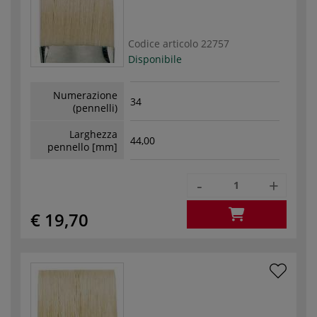
Codice articolo
22757
Disponibile
Numerazione
34
(pennelli)
Larghezza
44,00
pennello [mm]
-
+
€ 19,70