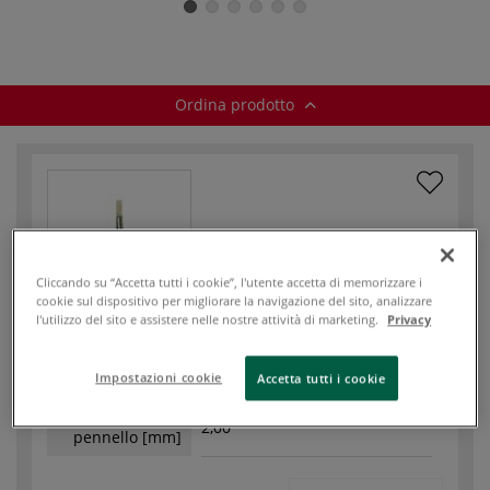
Ordina prodotto
Codice articolo
22746
Cliccando su “Accetta tutti i cookie”, l'utente accetta di memorizzare i
Disponibile
cookie sul dispositivo per migliorare la navigazione del sito, analizzare
l'utilizzo del sito e assistere nelle nostre attività di marketing.
Privacy
Numerazione
2
(pennelli)
Impostazioni cookie
Accetta tutti i cookie
Larghezza
2,00
pennello [mm]