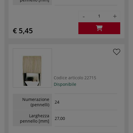
-
+
€ 5,45
Codice articolo
22715
Disponibile
Numerazione
24
(pennelli)
Larghezza
27,00
pennello [mm]