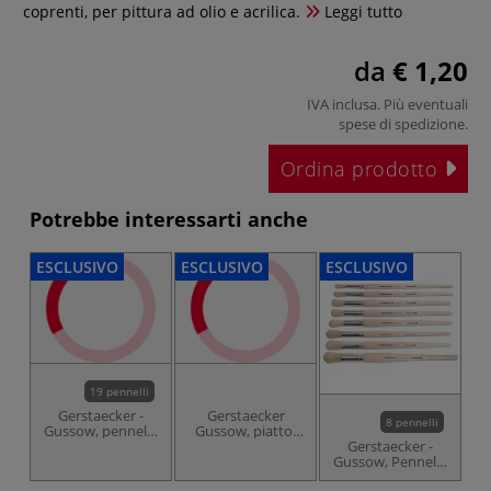
coprenti, per pittura ad olio e acrilica.
Leggi tutto
da
€ 1,20
IVA inclusa. Più eventuali
spese di spedizione
.
Ordina prodotto
Potrebbe interessarti anche
ESCLUSIVO
ESCLUSIVO
ESCLUSIVO
ES
19 pennelli
Gerstaecker -
Gerstaecker
8 pennelli
Gussow, pennello
Gussow, piatto,
P
in setola con
set
Gerstaecker -
manico corto
Gussow, Pennello
in setola, tondo