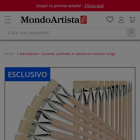
Scopri la promo estate! -
Clicca qui!
Home
Gerstaecker - Gussow, pennello in setola con manico lungo
ESCLUSIVO