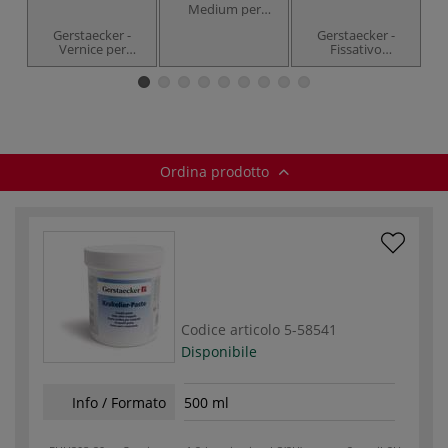
Medium per
pittura ad
Gerstaecker -
Gerstaecker -
asciugatura
Vernice per
Fissativo
rapida
craquelè
universale
a
Ordina prodotto
Codice articolo
5-58541
Disponibile
Info / Formato
500 ml