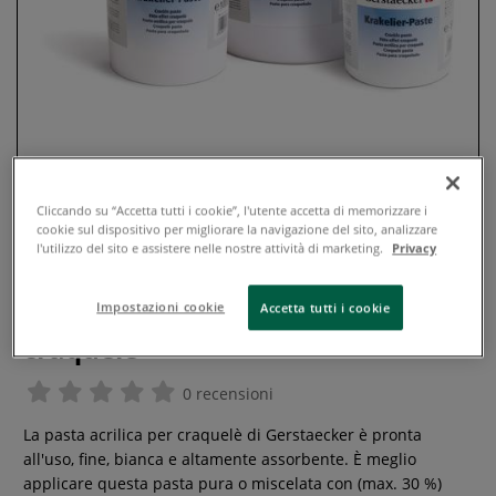
Cliccando su “Accetta tutti i cookie”, l'utente accetta di memorizzare i
cookie sul dispositivo per migliorare la navigazione del sito, analizzare
l'utilizzo del sito e assistere nelle nostre attività di marketing.
Privacy
Solo da Mondo Artista
Impostazioni cookie
Accetta tutti i cookie
Gerstaecker - Pasta acrilica per
craquelè
0 recensioni
La pasta acrilica per craquelè di Gerstaecker è pronta
all'uso, fine, bianca e altamente assorbente. È meglio
applicare questa pasta pura o miscelata con (max. 30 %)