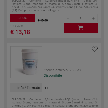
EUH208-29 Contiene 1,2-benzisotiazol-3(2H)-one, 2-metil-2H-
isotiazol-3-one, reazione di massa di 5-cloro-2-metil-4-isotiazol-3-
one (EC no. 247-500-7) a 2-metil-4-isotiazol-3-one (EC no. 220-2369-6)
(3:1). Può provocare reazioni allergiche.
-
+
-15%
€ 15,50
1 l:
€ 26,36
€ 13,18
Codice articolo
5-58542
Disponibile
Info / Formato
1 L
EUH208-29 Contiene 1,2-benzisotiazol-3(2H)-one, 2-metil-2H-
isotiazol-3-one, reazione di massa di 5-cloro-2-metil-4-isotiazol-3-
one (EC no. 247-500-7) a 2-metil-4-isotiazol-3-one (EC no. 220-2369-6)