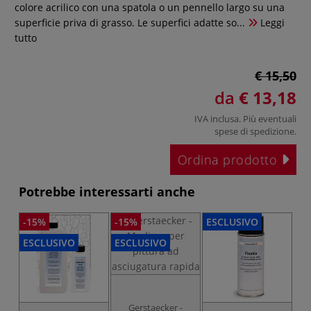
colore acrilico con una spatola o un pennello largo su una
superficie priva di grasso. Le superfici adatte so...
Leggi
tutto
€ 15,50
da
€ 13,18
IVA inclusa. Più eventuali
spese di spedizione
.
Ordina prodotto
Potrebbe interessarti anche
-15%
-15%
ESCLUSIVO
-1
ESCLUSIVO
ESCLUSIVO
ES
Gerstaecker -