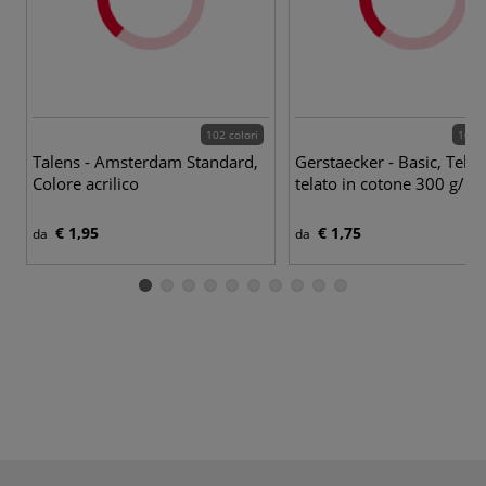
102 colori
164 v
Talens - Amsterdam Standard,
Gerstaecker - Basic, Telai
Colore acrilico
telato in cotone 300 g/m
€ 1,95
€ 1,75
da
da