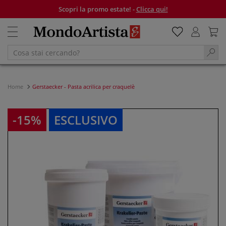
Scopri la promo estate! -
Clicca qui!
Home
Gerstaecker - Pasta acrilica per craquelè
-15%
ESCLUSIVO