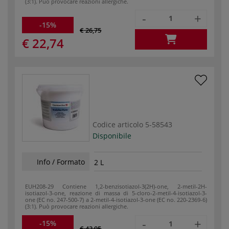
(3:1). Può provocare reazioni allergiche.
-
+
-15%
€ 26,75
€ 22,74
Codice articolo
5-58543
Disponibile
Info / Formato
2 L
EUH208-29 Contiene 1,2-benzisotiazol-3(2H)-one, 2-metil-2H-
isotiazol-3-one, reazione di massa di 5-cloro-2-metil-4-isotiazol-3-
one (EC no. 247-500-7) a 2-metil-4-isotiazol-3-one (EC no. 220-2369-6)
(3:1). Può provocare reazioni allergiche.
-
+
-15%
€ 43,95