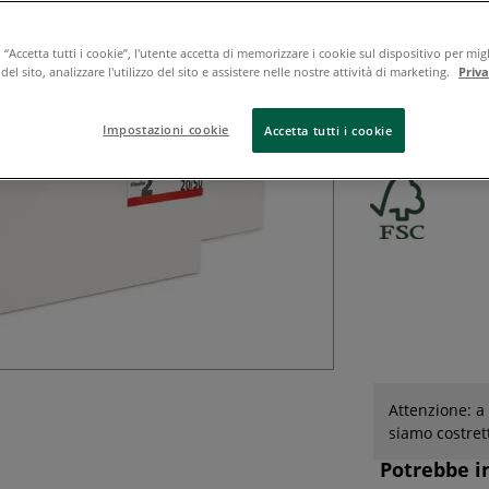
I telai telati GE
rivestiti di tela
“Accetta tutti i cookie”, l'utente accetta di memorizzare i cookie sul dispositivo per migl
el sito, analizzare l'utilizzo del sito e assistere nelle nostre attività di marketing.
Priv
non tagliata late
tradizionalmente
telati ...
Leggi 
Impostazioni cookie
Accetta tutti i cookie
Attenzione: a 
siamo costret
Potrebbe i