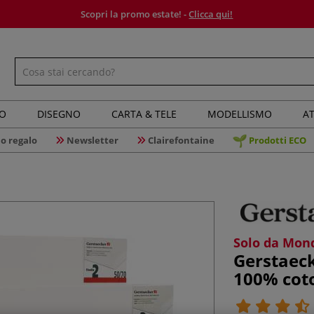
Scopri la promo estate! -
Clicca qui!
IO
DISEGNO
CARTA & TELE
MODELLISMO
AT
o regalo
Newsletter
Clairefontaine
Prodotti ECO
Solo da Mond
Gerstaecke
100% cot