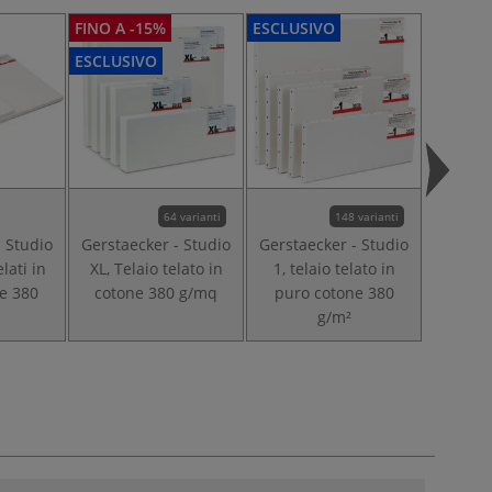
FINO A -15%
ESCLUSIVO
ESCLUSIVO
64 varianti
148 varianti
- Studio
Gerstaecker - Studio
Gerstaecker - Studio
elati in
XL, Telaio telato in
1, telaio telato in
e 380
cotone 380 g/mq
puro cotone 380
g/m²