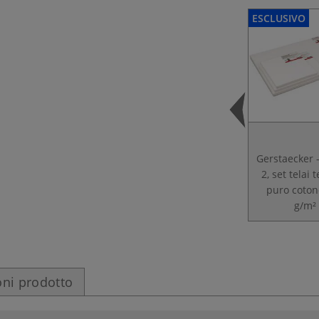
ESCLUSIVO
Gerstaecker 
2, set telai t
puro coton
g/m²
ni prodotto