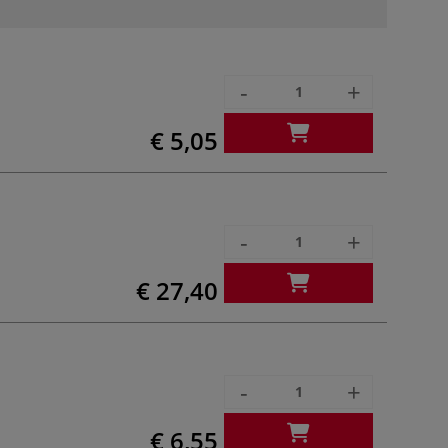
-
+
€ 5,05
-
+
€ 27,40
-
+
€ 6,55