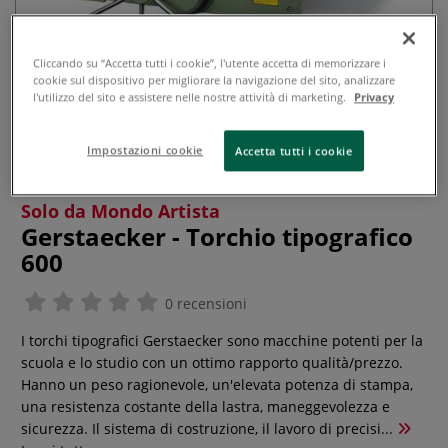
Cliccando su “Accetta tutti i cookie”, l'utente accetta di memorizzare i
cookie sul dispositivo per migliorare la navigazione del sito, analizzare
l'utilizzo del sito e assistere nelle nostre attività di marketing.
Privacy
Impostazioni cookie
Accetta tutti i cookie
Solo da Mondo Artista
Gerstaecker - Torchio tipografico
600
0 recensioni
I torchi tipografici Gerstaecker sono macchine potenti per la
scuola e lo studio con un ottimo rapporto qualità/prezzo.
Hanno un peso ragionevole, un'elevata potenza di stampa,
una resistenza costante della lastra, maneggevolezza e
sicurezza. Il sistema di costruzione, il lavoro di precisi...