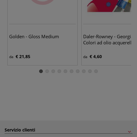
40
Golden - Gloss Medium
Daler-Rowney - Georgian
Colori ad olio acquerellabi
€ 21,85
€ 4,60
da
da
Servizio clienti