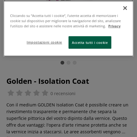
Cliccando su “Accetta tutti i cookie”, l'utente accetta di memorizzare i
cookie sul dispositivo per migliorare la navigazione del sito, analizzare
l'utilizzo del sito e assistere nelle nostre attività di marketing.
Privacy
Impostazioni cookie
Accetta tutti i cookie
Golden - Isolation Coat
0 recensioni
Con il medium GOLDEN Isolation Coat è possibile creare un
rivestimento trasparente e permanente che separa la
superficie pittorica del vostro dipinto dalla vernice. Questo
offre due vantaggi: l'opera d'arte rimane protetta anche se
la vernice inizia a staccarsi. Le aree assorbenti vengono ...