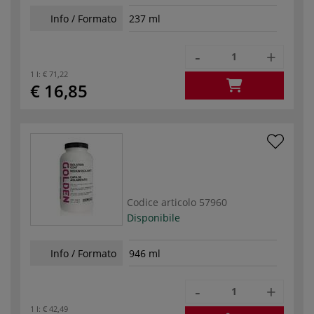
Info / Formato
237 ml
-
+
1 l:
€ 71,22
€ 16,85
Codice articolo
57960
Disponibile
Info / Formato
946 ml
-
+
1 l:
€ 42,49