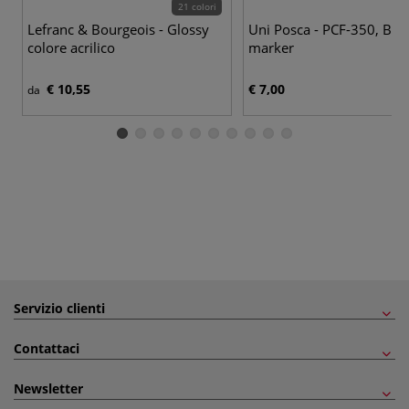
21 colori
10
Lefranc & Bourgeois - Glossy
Uni Posca - PCF-350, Bru
colore acrilico
marker
€ 10,55
€ 7,00
da
Servizio clienti
Contattaci
Newsletter