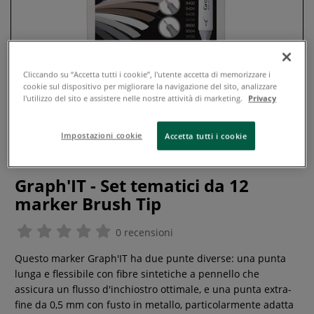
Cliccando su “Accetta tutti i cookie”, l'utente accetta di memorizzare i
cookie sul dispositivo per migliorare la navigazione del sito, analizzare
l'utilizzo del sito e assistere nelle nostre attività di marketing.
Privacy
Impostazioni cookie
Accetta tutti i cookie
Graph'IT - Set tematici da 12
marker Brush Tip
0 recensioni
Questo marker Graph'IT ha due punte diverse: una punta
lunga e flessibile con fibre sintetiche a pennello che
assicura un flusso d'inchiostro ottimale, e una punta extra-
fine da 0,5 mm con fusto in metallo, particolarmente adatta