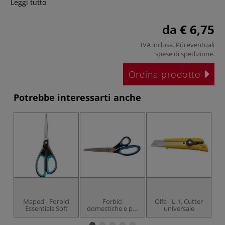
Leggi tutto
da
€ 6,75
IVA inclusa. Più eventuali
spese di spedizione
.
Ordina prodotto
Potrebbe interessarti anche
Maped - Forbici
Forbici
Olfa - L-1, Cutter
Essentials Soft
domestiche e per
universale
carta