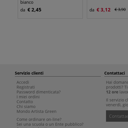
bianco
€ 2,45
€ 3,12
€ 3,90
da
da
Servizio clienti
Contattaci
Accedi
Hai domande
Registrati
prodotti? 
Password dimenticata?
12 ore
lavor
I miei ordini
Il servizio 
Contatto
venerdì, gio
Chi siamo
Mondo Artista Green
Contattac
Come ordinare on-line?
Sei una scuola o un Ente pubblico?