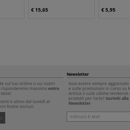
€ 15,65
€ 5,95
Newsletter
 sul tuo ordine o sui nostri
Vuoi essere sempre aggiornato 
Ti risponderemo massimo
entro
e sulle promozioni in corso su
ative!
Artista o sulle ultime tendenze 
prodotti per l’arte?
Iscriviti all
clienti è attivo dal lunedì al
Newsletter
rni festivi esclusi:
Newsletter
i