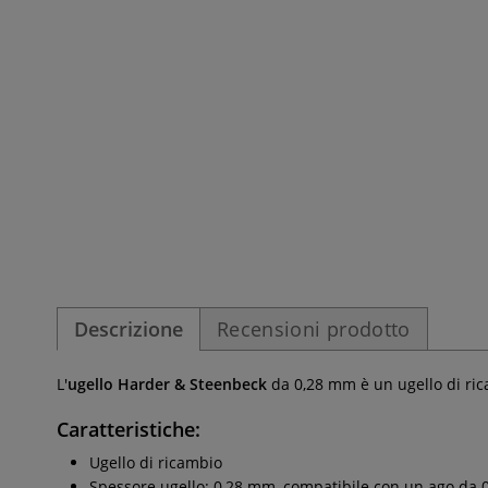
Descrizione
Recensioni prodotto
L'
ugello Harder & Steenbeck
da 0,28 mm è un ugello di ric
Caratteristiche:
Ugello di ricambio
Spessore ugello: 0,28 mm, compatibile con un ago da