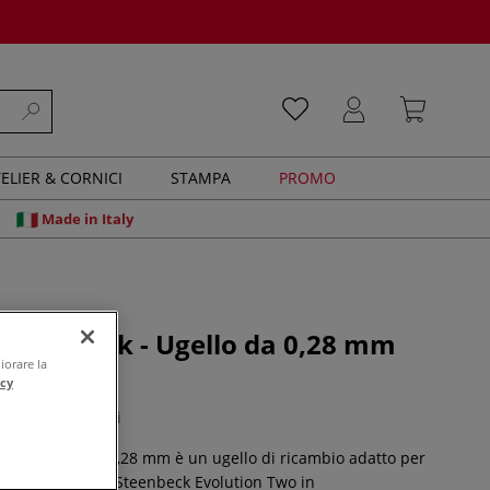
ELIER & CORNICI
STAMPA
PROMO
Made in Italy
Steenbeck - Ugello da 0,28 mm
rafo
iorare la
acy
0 recensioni
& Steenbeck da 0,28 mm è un ugello di ricambio adatto per
rografo Harder & Steenbeck Evolution Two in