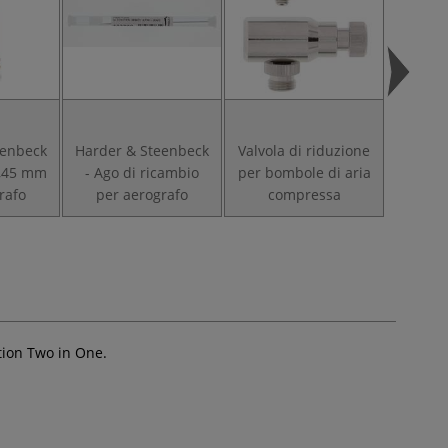
eenbeck
Harder & Steenbeck
Valvola di riduzione
0,45 mm
- Ago di ricambio
per bombole di aria
rafo
per aerografo
compressa
tion Two in One.