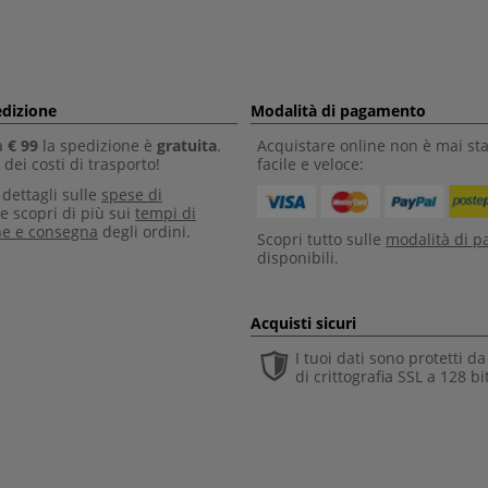
edizione
Modalità di pagamento
a
€ 99
la spedizione è
gratuita
.
Acquistare online non è mai sta
dei costi di trasporto!
facile e veloce:
i dettagli sulle
spese di
e scopri di più sui
tempi di
ne e consegna
degli ordini.
Scopri tutto sulle
modalità di 
disponibili.
Acquisti sicuri
I tuoi dati sono protetti d
di crittografia SSL a 128 bi