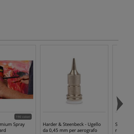
190 colori
emium Spray
Harder & Steenbeck - Ugello
Saturn - 
ard
da 0,45 mm per aerografo
ricoperto