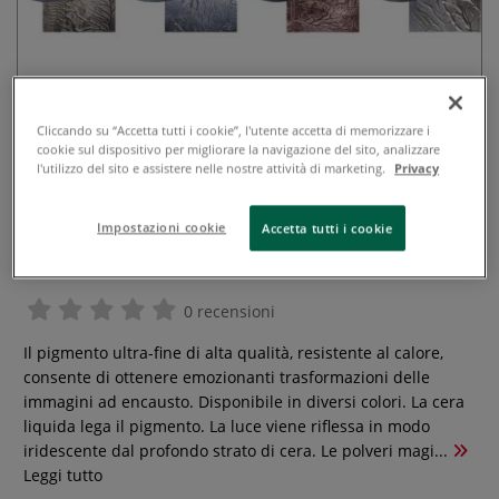
Cliccando su “Accetta tutti i cookie”, l'utente accetta di memorizzare i
cookie sul dispositivo per migliorare la navigazione del sito, analizzare
l'utilizzo del sito e assistere nelle nostre attività di marketing.
Privacy
Hobbyring - Polvere magica per
Impostazioni cookie
Accetta tutti i cookie
encausto
0 recensioni
Il pigmento ultra-fine di alta qualità, resistente al calore,
consente di ottenere emozionanti trasformazioni delle
immagini ad encausto. Disponibile in diversi colori. La cera
liquida lega il pigmento. La luce viene riflessa in modo
iridescente dal profondo strato di cera. Le polveri magi...
Leggi tutto