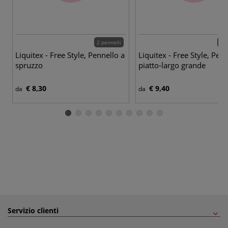
2 pennelli
7 p
Liquitex - Free Style, Pennello a
Liquitex - Free Style, Pen
spruzzo
piatto-largo grande
€ 8,30
€ 9,40
da
da
Servizio clienti