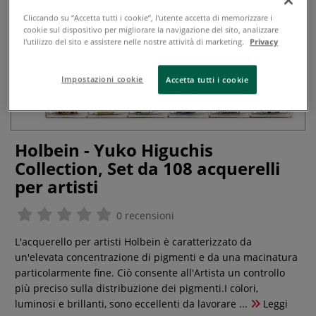
Cliccando su “Accetta tutti i cookie”, l'utente accetta di memorizzare i
cookie sul dispositivo per migliorare la navigazione del sito, analizzare
l'utilizzo del sito e assistere nelle nostre attività di marketing.
Privacy
Impostazioni cookie
Accetta tutti i cookie
Holbein - Yuko Higuchis
Collection, Set da 108 acquerelli
per artisti
0 recensioni
L'acquerello per artisti Holbein è caratterizzato da
un'elevata concentrazione di pigmenti e da una macinatura
particolarmente fine. Ciò consente all'Artista un controllo
più preciso sulla distribuzione dei pigmenti.I colori,
luminosi e brillanti, sono eccellenti da lavorare ...
Leggi