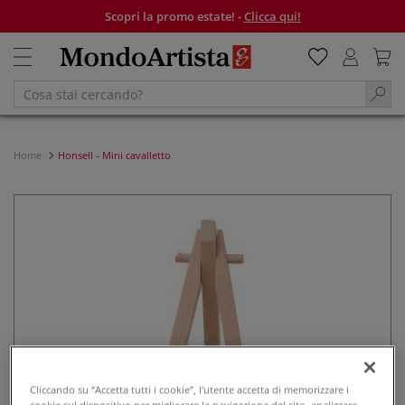
Scopri la promo estate! -
Clicca qui!
Home
Honsell - Mini cavalletto
Cliccando su “Accetta tutti i cookie”, l'utente accetta di memorizzare i
cookie sul dispositivo per migliorare la navigazione del sito, analizzare