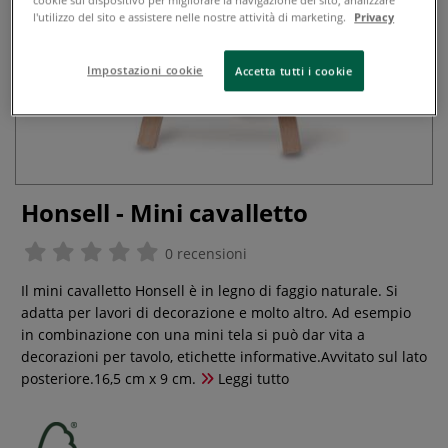
l'utilizzo del sito e assistere nelle nostre attività di marketing.
Privacy
Impostazioni cookie
Accetta tutti i cookie
Honsell - Mini cavalletto
0 recensioni
Il mini cavalletto Honsell è in legno di faggio naturale. Si
adatta per lavori di decorazione e molto altro. Ad esempio
in combinazione con una mini tela si può dar vita a
decorazioni per tavolo, etichette informative.Avvitato sul lato
posteriore.16,5 cm x 9 cm.
Leggi tutto