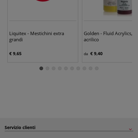
85
Liquitex - Mestichini extra
Golden - Fluid Acrylics, C
grandi
acrilico
€ 9,65
€ 9,40
da
Servizio clienti