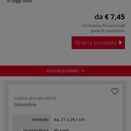
Leggi tutto
da
€ 7,45
IVA inclusa. Più eventuali
spese di spedizione
.
Ordina prodotto
Ordina prodotto
Codice articolo
44253
Disponibile
Formato
A4, 21 x 29,7 cm
Grammatura
90 g/m²