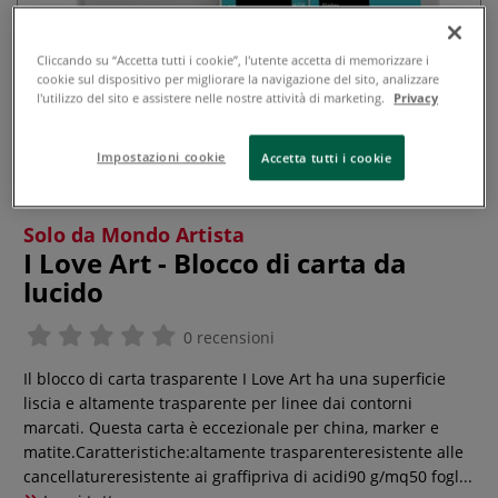
Cliccando su “Accetta tutti i cookie”, l'utente accetta di memorizzare i
cookie sul dispositivo per migliorare la navigazione del sito, analizzare
l'utilizzo del sito e assistere nelle nostre attività di marketing.
Privacy
Impostazioni cookie
Accetta tutti i cookie
Solo da Mondo Artista
I Love Art - Blocco di carta da
lucido
0 recensioni
Il blocco di carta trasparente I Love Art ha una superficie
liscia e altamente trasparente per linee dai contorni
marcati. Questa carta è eccezionale per china, marker e
matite.Caratteristiche:altamente trasparenteresistente alle
cancellatureresistente ai graffipriva di acidi90 g/mq50 fogl...