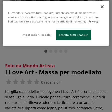
Cliccando su “Accetta tutti i cookie”, l'utente accetta di memorizzare i
cookie sul dispositivo per migliorare la navigazione del sito, analizzare
l'utilizzo del sito e assistere nelle nostre attività di marketing.
Privacy
Impostazioni cookie
Accetta tutti i cookie
Solo da Mondo Artista
I Love Art - Massa per modellato
0 recensioni
L'argilla da modellare omogenea I Love Art è pronta all'uso e
si asciuga all'aria. È ideale per sculture, ceramiche, lavori di
restauro o di rilievo e aderisce facilmente a un'ampia
varietà di supporti come legno, polistirolo, ceramica, vetro,