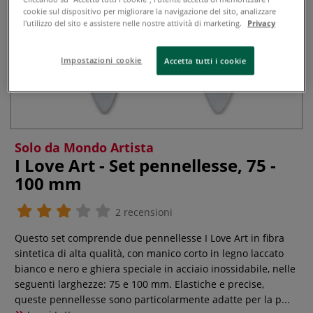
cookie sul dispositivo per migliorare la navigazione del sito, analizzare
l'utilizzo del sito e assistere nelle nostre attività di marketing.
Privacy
Impostazioni cookie
Accetta tutti i cookie
Solo da Mondo Artista
I Love Art - Set pennellesse, 75 -
100 mm
2 recensioni
Questo set comprende due pennellesse I Love Art in fibra
sintetica di alta qualità, con manico corto in legno laccato
bianco e nero e ghiera speciale in acciaio inossidabile, nelle
seguenti larghezze: 75 e 100 mm. Elastiche e precise,
queste pennellesse sono particolarmente adatte per la p...