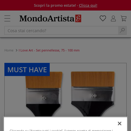
Scopri la promo estate! -
Clicca qui!
Home
I Love Art - Set pennellesse, 75 - 100 mm
MUST HAVE
Cliccando su “Accetta tutti i cookie”, l'utente accetta di memorizzare i