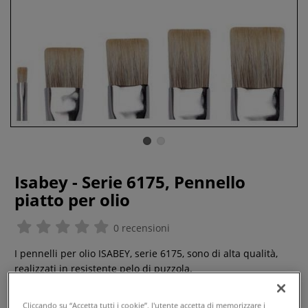
Isabey - Serie 6175, Pennello
piatto per olio
0 recensioni
I pennelli per olio ISABEY, serie 6175, sono di alta qualità,
realizzati in resistente pelo di puzzola.
Caratteristiche:manico lungo con ghiera argentata senza
saldaturepennelli molto resistentiappuntitisviluppati
Cliccando su “Accetta tutti i cookie”, l'utente accetta di memorizzare i