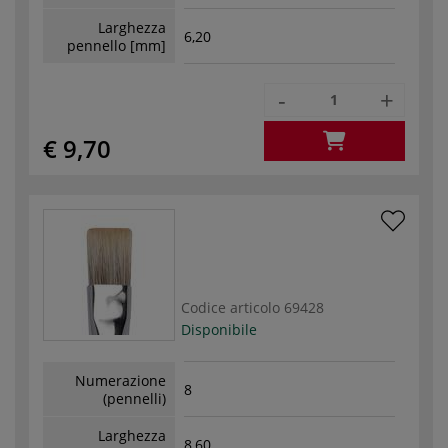
Larghezza
6,20
pennello [mm]
-
+
€ 9,70
Codice articolo
69428
Disponibile
Numerazione
8
(pennelli)
Larghezza
8,60