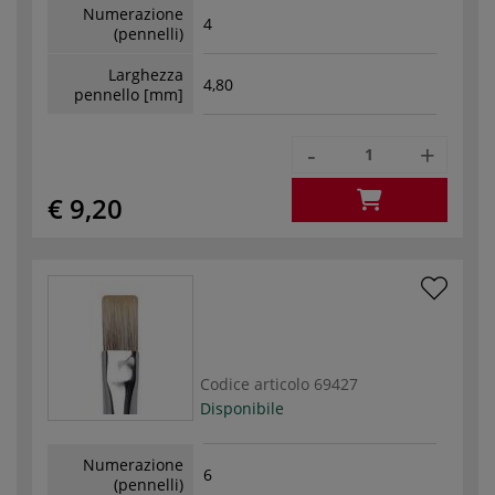
Numerazione
4
(pennelli)
Larghezza
4,80
pennello [mm]
-
+
€ 9,20
Codice articolo
69427
Disponibile
Numerazione
6
(pennelli)