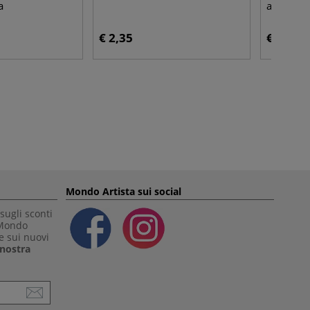
a
acquerel
€ 2,35
€ 13,60
Mondo Artista sui social
sugli sconti
 Mondo
e sui nuovi
a nostra