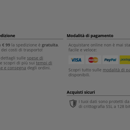
edizione
Modalità di pagamento
a
€ 99
la spedizione è
gratuita
.
Acquistare online non è mai sta
dei costi di trasporto!
facile e veloce:
i dettagli sulle
spese di
e scopri di più sui
tempi di
ne e consegna
degli ordini.
Scopri tutto sulle
modalità di 
disponibili.
Acquisti sicuri
I tuoi dati sono protetti d
di crittografia SSL a 128 bi