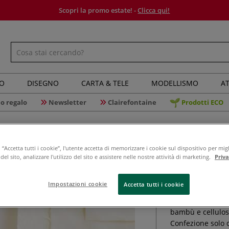
Scopri la promo estate! -
Clicca qui!
IO
DISEGNO
CARTA & TELE
MODELLISMO
AT
o regalo
Newsletter
Clairefontaine
Prodotti ECO
“Accetta tutti i cookie”, l'utente accetta di memorizzare i cookie sul dispositivo per migl
Jia Xuan 
el sito, analizzare l'utilizzo del sito e assistere nelle nostre attività di marketing.
Priv
Impostazioni cookie
Accetta tutti i cookie
Bianco naturale, 
bambù e cellulosa 
Confezione solo d