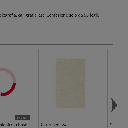
ografia, calligrafia, etc. Confezione solo da 50 fogli.
30 colori
chiostro a base
Carta Senkwa
Schminck