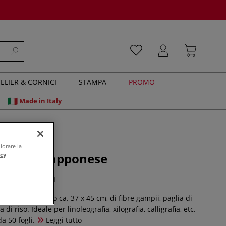
ELIER & CORNICI
STAMPA
PROMO
Made in Italy
iorare la
- Carta giapponese
acy
0 recensioni
50 g/mq, formato ca. 37 x 45 cm, di fibre gampii, paglia di
di riso. Ideale per linoleografia, xilografia, calligrafia, etc.
a 50 fogli.
Leggi tutto