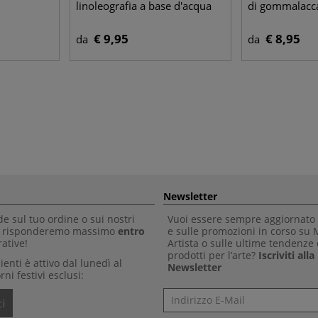
linoleografia a base d'acqua
di gommalacc
€ 9,95
€ 8,95
da
da
Newsletter
 sul tuo ordine o sui nostri
Vuoi essere sempre aggiornato 
Ti risponderemo massimo
entro
e sulle promozioni in corso su
ative!
Artista o sulle ultime tendenze 
prodotti per l’arte?
Iscriviti all
clienti è attivo dal lunedì al
Newsletter
rni festivi esclusi:
Newsletter
i