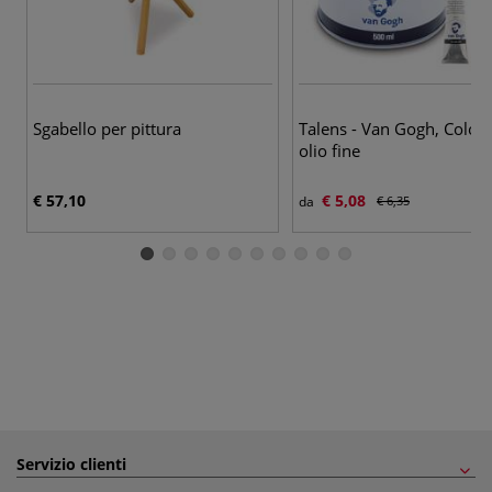
66
Sgabello per pittura
Talens - Van Gogh, Color
olio fine
€ 57,10
€ 5,08
da
€ 6,35
Servizio clienti