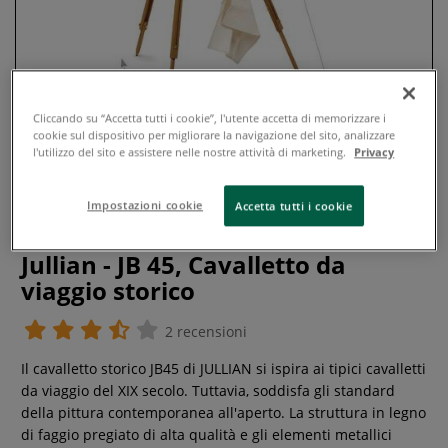
Cliccando su “Accetta tutti i cookie”, l'utente accetta di memorizzare i
cookie sul dispositivo per migliorare la navigazione del sito, analizzare
l'utilizzo del sito e assistere nelle nostre attività di marketing.
Privacy
Impostazioni cookie
Accetta tutti i cookie
Jullian - JB 45, Cavalletto da
viaggio storico
2 recensioni
Il cavalletto storico JB45 di JULLIAN si ispira ai tipici cavalletti
da viaggio del XIX secolo. Tuttavia, soddisfa gli standard
della pittura contemporanea all'aperto. La struttura in legno
di faggio pregiato di alta qualità e gli elementi metallici