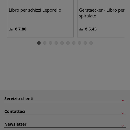
8 v
Libro per schizzi Leporello
Gerstaecker - Libro per sc
spiralato
€ 7,80
€ 5,45
da
da
Servizio clienti
Contattaci
Newsletter