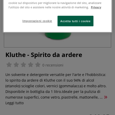
cookie sul dispositivo per migliorare la navigazione del sito, analizzare
l'utilizzo del sito e assistere nelle nostre attività di marketing.
Privacy
Impostazioni cookie
Accetta tutti i cookie
Kluthe - Spirito da ardere
0 recensioni
Un solvente e detergente versatile per l'arte e l'hobbistica:
lo spirito da ardere di Kluthe con il suo 94% di alcol
(etanolo) scioglie colori, vernici (gommalacca) e molto altro.
Disponibile in bottiglia da 1 litro.Ideale per la pulizia di
numerose superfici, come vetro, piastrelle, mattonelle, ...
Leggi tutto