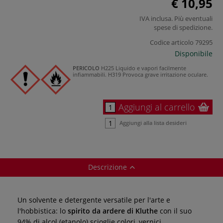
€ 10,95
IVA inclusa. Più eventuali
spese di spedizione
.
Codice articolo
79295
Disponibile
PERICOLO
H225 Liquido e vapori facilmente
infiammabili.
H319 Provoca grave irritazione oculare.
Aggiungi al carrello
Aggiungi alla lista desideri
Descrizione
Un solvente e detergente versatile per l'arte e
l'hobbistica: lo
spirito da ardere di Kluthe
con il suo
94% di alcol (etanolo) scioglie colori, vernici