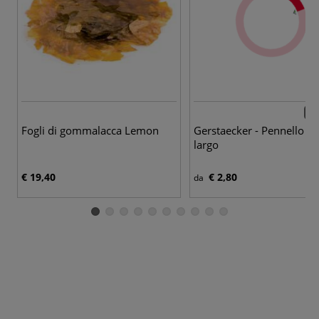
8 p
Fogli di gommalacca Lemon
Gerstaecker - Pennello in
largo
€ 19,40
€ 2,80
da