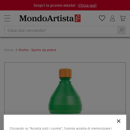
Scopri la promo estate! -
Clicca qui!
Home
Kluthe - Spirito da ardere
Cliccando su “Accetta tutti i cookie”, l'utente accetta di memorizzare i