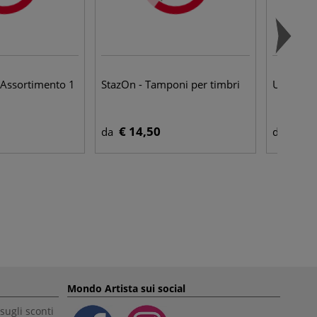
 Assortimento 1
StazOn - Tamponi per timbri
Ursus - C
€ 14,50
€ 4,
da
da
Mondo Artista sui social
sugli sconti