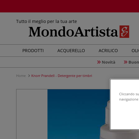
Tutto il meglio per la tua arte
PRODOTTI
ACQUERELLO
ACRILICO
OL
Novità
Buon
Home
Knorr Prandell - Detergente per timbri
Cliccando su 
navigazione d