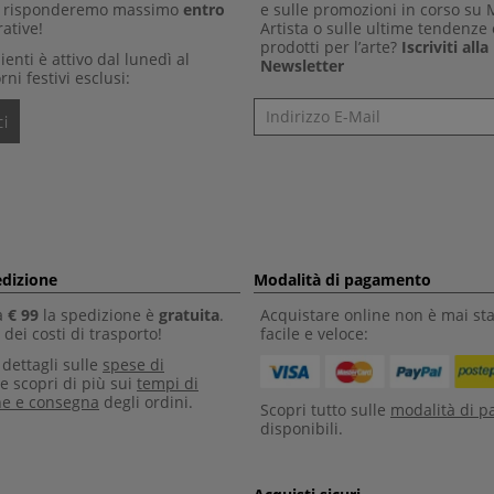
Ti risponderemo massimo
entro
e sulle promozioni in corso su
ative!
Artista o sulle ultime tendenze 
prodotti per l’arte?
Iscriviti all
clienti è attivo dal lunedì al
Newsletter
rni festivi esclusi:
Newsletter
i
edizione
Modalità di pagamento
a
€ 99
la spedizione è
gratuita
.
Acquistare online non è mai sta
dei costi di trasporto!
facile e veloce:
i dettagli sulle
spese di
e scopri di più sui
tempi di
ne e consegna
degli ordini.
Scopri tutto sulle
modalità di 
disponibili.