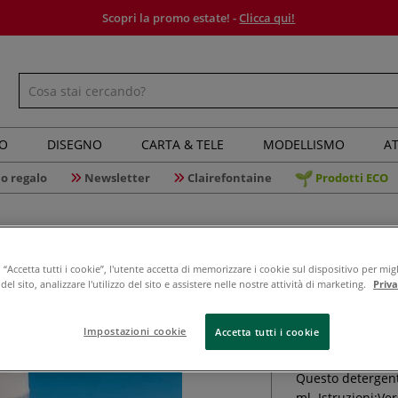
Scopri la promo estate! -
Clicca qui!
IO
DISEGNO
CARTA & TELE
MODELLISMO
AT
o regalo
Newsletter
Clairefontaine
Prodotti ECO
“Accetta tutti i cookie”, l'utente accetta di memorizzare i cookie sul dispositivo per migl
el sito, analizzare l'utilizzo del sito e assistere nelle nostre attività di marketing.
Priv
Knorr Pra
Impostazioni cookie
Accetta tutti i cookie
Questo detergent
ml. Istruzioni:Ve