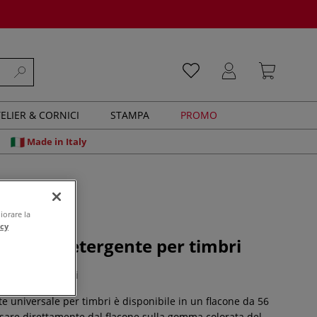
ELIER & CORNICI
STAMPA
PROMO
Made in Italy
iorare la
acy
ndell - Detergente per timbri
0 recensioni
e universale per timbri è disponibile in un flacone da 56
rsare direttamente dal flacone sulla gomma colorata del