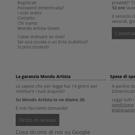
Registrati
prodotti? 
Password dimenticata?
12 ore
lavor
I miei ordini
Il servizio 
Contatto
venerdì, gio
Chi siamo
Mondo Artista Green
Contattac
Come ordinare on-line?
Sei una scuola o un Ente pubblico?
Sconto studenti
La garanzia Mondo Artista
Spese di sp
Lo sapevi che per legge hai 14 giorni per
A partire d
restituire i tuoi acquisti?
Dimenticati 
Su Mondo Artista te ne diamo 30.
Leggi tutti 
spedizione
E non facciamo domande!
elaborazio
Diritto di recesso
Cosa dicono di noi su Google