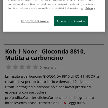
cookie sul dispositivo per migliorare la navigazione del sito, analizzare
l'utilizzo del sito e assistere nelle nostre attività di marketing.
Privacy
Impostazioni cookie
Accetta tutti i cookie
Koh-I-Noor - Gioconda 8810,
Matita a carboncino
0 recensioni
La matita a carboncino GIOCONDA 8810 di KOH-I-NOOR si
caratterizza per un tratto liscio e denso ed è ideale per
ritratti dettagliati a carboncino e per lavori precisi ed
espressivi con particolare
profondità.Caratteristiche:Carboncino da disegno nero
intensoSenza grassiDiametro dell...
Leggi tutto