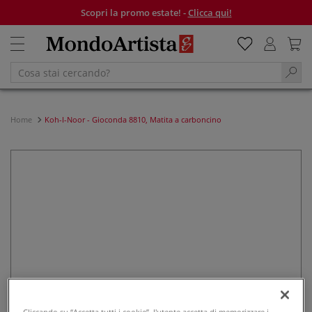
Scopri la promo estate! -
Clicca qui!
Home
Koh-I-Noor - Gioconda 8810, Matita a carboncino
Cliccando su “Accetta tutti i cookie”, l'utente accetta di memorizzare i