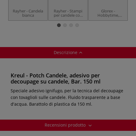
Rayher - Candela
Rayher - Stampi
Glorex -
bianca
per candele con
Hobbytime,
A
punta a campana
Granulato di cera
st
bio
Descrizione
Kreul - Potch Candele, adesivo per
decoupage su candele, Bar. 150 ml
Speciale adesivo ignifugo, per la tecnica del decoupage
con tovaglioli sulle candele. Fluido trasparente a base
d'acqua. Barattolo di plastica da 150 ml.
Recensioni prodotto