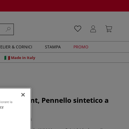
ELIER & CORNICI
STAMPA
PROMO
Made in Italy
ory Point, Pennello sintetico a
iorare la
ndo
acy
0 recensioni