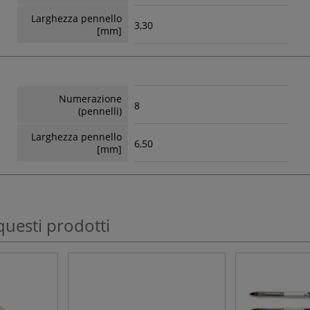
Larghezza pennello
3,30
[mm]
Numerazione
8
(pennelli)
Larghezza pennello
6,50
[mm]
questi prodotti