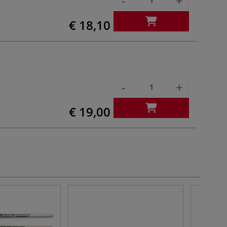
-
+
€ 18,10
-
+
€ 19,00