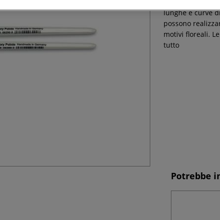
Il pennello con 
lunghe e curve di
possono realizzar
motivi floreali. 
tutto
Potrebbe i