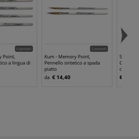
5 pennelli
2 pennelli
 Point,
Kum - Memory Point,
Schminc
ico a lingua di
Pennello sintetico a spada
Gouache, 
piatto
confezio
€ 14,40
€ 130,6
da