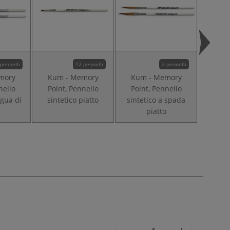
 pennelli
12 pennelli
2 pennelli
mory
Kum - Memory
Kum - Memory
Kum
nello
Point, Pennello
Point, Pennello
Poin
ngua di
sintetico piatto
sintetico a spada
sint
piatto