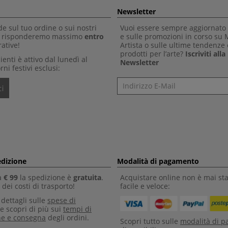
Newsletter
 sul tuo ordine o sui nostri
Vuoi essere sempre aggiornato 
Ti risponderemo massimo
entro
e sulle promozioni in corso su
ative!
Artista o sulle ultime tendenze 
prodotti per l’arte?
Iscriviti all
clienti è attivo dal lunedì al
Newsletter
rni festivi esclusi:
Newsletter
i
edizione
Modalità di pagamento
a
€ 99
la spedizione è
gratuita
.
Acquistare online non è mai sta
dei costi di trasporto!
facile e veloce:
i dettagli sulle
spese di
e scopri di più sui
tempi di
ne e consegna
degli ordini.
Scopri tutto sulle
modalità di 