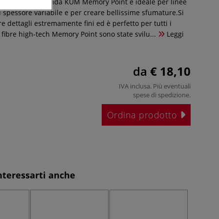
punta a spada tonda KUM Memory Point è ideale per linee
 spessore variabile e per creare bellissime sfumature.Si
e dettagli estremamente fini ed è perfetto per tutti i
Le fibre high-tech Memory Point sono state svilu...
Leggi
da
€ 18,10
IVA inclusa. Più eventuali
spese di spedizione
.
Ordina prodotto
nteressarti anche