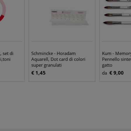
 set di
Schmincke - Horadam
Kum - Memory
i,toni
Aquarell, Dot card di colori
Pennello sintet
super granulati
gatto
€ 1,45
€ 9,00
da