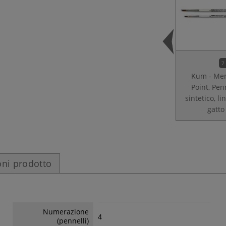
7
Kum - Me
Point, Pen
sintetico, li
gatto
ni prodotto
Numerazione
4
(pennelli)