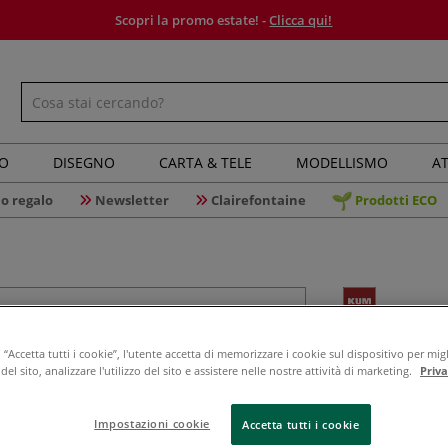
Scopri la promo estate! -
Clicca qui!
IO
DISEGNO
CARTA & TELE
MODELLISMO
AT
o regalo
Newsletter
Clairefontaine
Prodotti ECO
Kum - Mem
“Accetta tutti i cookie”, l'utente accetta di memorizzare i cookie sul dispositivo per migl
spada to
el sito, analizzare l'utilizzo del sito e assistere nelle nostre attività di marketing.
Priv
Impostazioni cookie
Accetta tutti i cookie