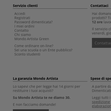
Servizio clienti
Contattaci
Accedi
Hai domande
Registrati
prodotti? 
Password dimenticata?
12 ore
lavor
I miei ordini
Il servizio 
Contatto
venerdì, gio
Chi siamo
Mondo Artista Green
Contattac
Come ordinare on-line?
Sei una scuola o un Ente pubblico?
Sconto studenti
La garanzia Mondo Artista
Spese di sp
Lo sapevi che per legge hai 14 giorni per
A partire d
restituire i tuoi acquisti?
Dimenticati 
Su Mondo Artista te ne diamo 30.
Leggi tutti 
spedizione
E non facciamo domande!
elaborazio