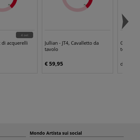
4 set
t di acquerelli
Jullian - JT4, Cavalletto da
Gerstaeck
tavolo
telato i
€ 59,95
€ 1,
da
Mondo Artista sui social