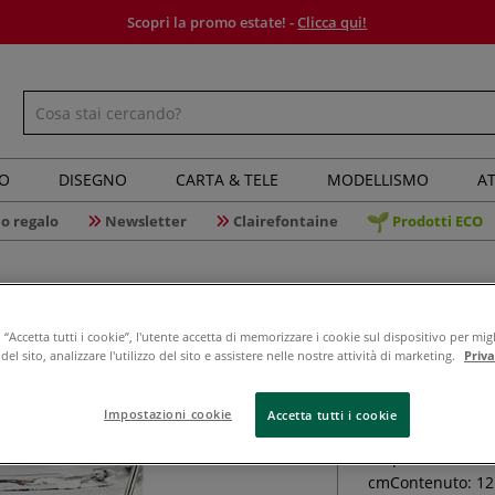
Scopri la promo estate! -
Clicca qui!
IO
DISEGNO
CARTA & TELE
MODELLISMO
AT
o regalo
Newsletter
Clairefontaine
Prodotti ECO
“Accetta tutti i cookie”, l'utente accetta di memorizzare i cookie sul dispositivo per migl
Laterna p
el sito, analizzare l'utilizzo del sito e assistere nelle nostre attività di marketing.
Priv
Impostazioni cookie
Accetta tutti i cookie
Questa lanterna c
sospensione in m
cmContenuto: 12 