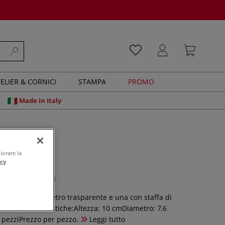
ELIER & CORNICI
STAMPA
PROMO
Made in Italy
iorare la
iccola
acy
0 recensioni
ilindra ha un vetro trasparente e una con staffa di
etallo.Caratteristiche:Altezza: 10 cmDiametro: 7,6
pezziPrezzo per pezzo.
Leggi tutto