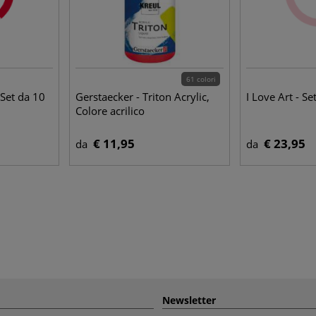
61 colori
 Set da 10
Gerstaecker - Triton Acrylic,
I Love Art - Se
Colore acrilico
€ 11,95
€ 23,95
da
da
Newsletter