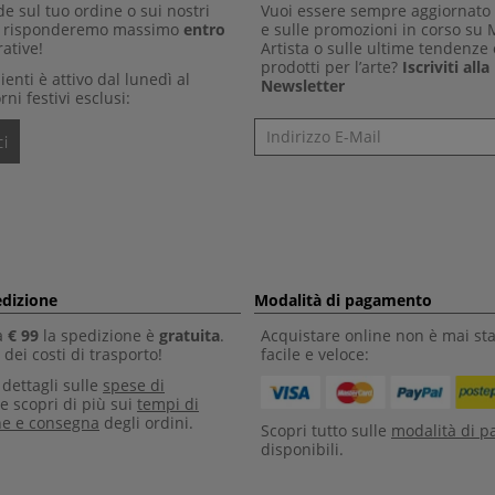
 sul tuo ordine o sui nostri
Vuoi essere sempre aggiornato 
Ti risponderemo massimo
entro
e sulle promozioni in corso su
ative!
Artista o sulle ultime tendenze 
prodotti per l’arte?
Iscriviti all
clienti è attivo dal lunedì al
Newsletter
rni festivi esclusi:
Newsletter
i
edizione
Modalità di pagamento
a
€ 99
la spedizione è
gratuita
.
Acquistare online non è mai sta
dei costi di trasporto!
facile e veloce:
i dettagli sulle
spese di
e scopri di più sui
tempi di
ne e consegna
degli ordini.
Scopri tutto sulle
modalità di 
disponibili.