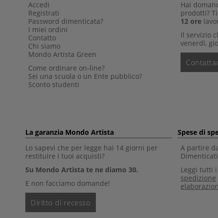
Accedi
Hai domande
Registrati
prodotti? 
Password dimenticata?
12 ore
lavor
I miei ordini
Il servizio 
Contatto
venerdì, gio
Chi siamo
Mondo Artista Green
Contattac
Come ordinare on-line?
Sei una scuola o un Ente pubblico?
Sconto studenti
La garanzia Mondo Artista
Spese di sp
Lo sapevi che per legge hai 14 giorni per
A partire d
restituire i tuoi acquisti?
Dimenticati 
Su Mondo Artista te ne diamo 30.
Leggi tutti 
spedizione
E non facciamo domande!
elaborazio
Diritto di recesso