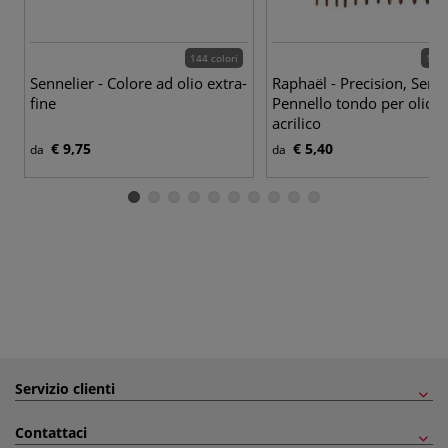
144 colori
12 p
Sennelier - Colore ad olio extra-
Raphaël - Precision, Seri
fine
Pennello tondo per olio e
acrilico
€ 9,75
€ 5,40
da
da
Servizio clienti
Contattaci