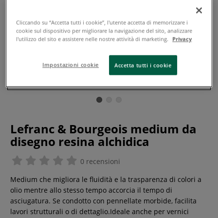
Cliccando su “Accetta tutti i cookie”, l'utente accetta di memorizzare i
cookie sul dispositivo per migliorare la navigazione del sito, analizzare
l'utilizzo del sito e assistere nelle nostre attività di marketing.
Privacy
Impostazioni cookie
Accetta tutti i cookie
Lefranc & Bourgeois medium da
disegno resina alchidica
0 recensioni
Medium che migliora le fluidità e la trasparenza di colori a
olio mentre allo stesso tempo accorcia il tempo di
asciugatura. Se condotto con pennellate morbide, facilita
lavori strutturali o di dettaglio.Ideale anche per vernici