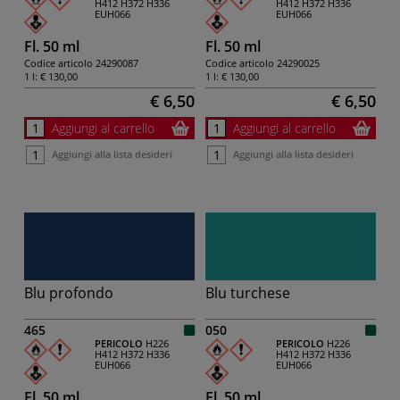
H412
H372
H336
H412
H372
H336
EUH066
EUH066
Fl. 50 ml
Fl. 50 ml
Codice articolo
24290087
Codice articolo
24290025
1 l:
€ 130,00
1 l:
€ 130,00
€ 6,50
€ 6,50
Aggiungi al carrello
Aggiungi al carrello
Aggiungi alla lista desideri
Aggiungi alla lista desideri
Blu profondo
Blu turchese
465
050
PERICOLO
H226
PERICOLO
H226
H412
H372
H336
H412
H372
H336
EUH066
EUH066
Fl. 50 ml
Fl. 50 ml