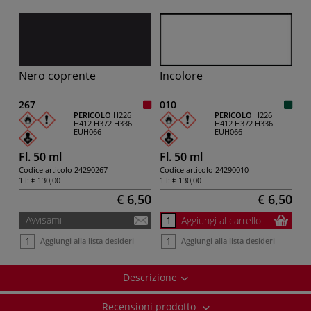
Nero coprente
Incolore
267
010
PERICOLO
H226
PERICOLO
H226
H412
H372
H336
H412
H372
H336
EUH066
EUH066
Fl. 50 ml
Fl. 50 ml
Codice articolo
24290267
Codice articolo
24290010
1 l:
€ 130,00
1 l:
€ 130,00
€ 6,50
€ 6,50
Avvisami
Aggiungi al carrello
Aggiungi alla lista desideri
Aggiungi alla lista desideri
Descrizione
Recensioni prodotto