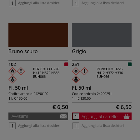
Aggiungi alla lista desideri
Aggiungi alla lista desideri
Bruno scuro
Grigio
102
251
PERICOLO
H226
PERICOLO
H226
H412
H372
H336
H412
H372
H336
EUH066
EUH066
Fl. 50 ml
Fl. 50 ml
Codice articolo
24290102
Codice articolo
24290251
1 l:
€ 130,00
1 l:
€ 130,00
€ 6,50
€ 6,50
Avvisami
Aggiungi al carrello
Aggiungi alla lista desideri
Aggiungi alla lista desideri