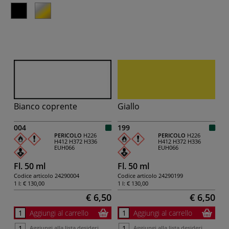
Bianco coprente
Giallo
004
199
PERICOLO
H226
PERICOLO
H226
H412
H372
H336
H412
H372
H336
EUH066
EUH066
Fl. 50 ml
Fl. 50 ml
Codice articolo
24290004
Codice articolo
24290199
1 l:
€ 130,00
1 l:
€ 130,00
€ 6,50
€ 6,50
Aggiungi al carrello
Aggiungi al carrello
Aggiungi alla lista desideri
Aggiungi alla lista desideri