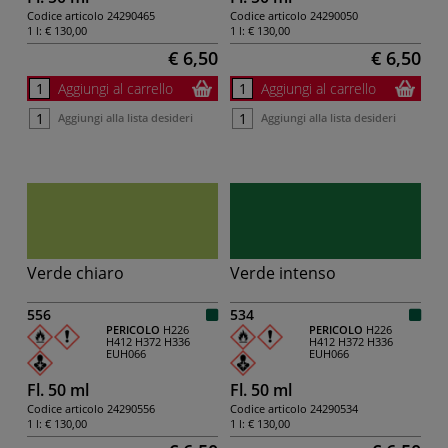
Codice articolo
24290465
Codice articolo
24290050
1 l:
€ 130,00
1 l:
€ 130,00
€ 6,50
€ 6,50
Aggiungi al carrello
Aggiungi al carrello
Aggiungi alla lista desideri
Aggiungi alla lista desideri
Verde chiaro
Verde intenso
556
534
PERICOLO
H226
PERICOLO
H226
H412
H372
H336
H412
H372
H336
EUH066
EUH066
Fl. 50 ml
Fl. 50 ml
Codice articolo
24290556
Codice articolo
24290534
1 l:
€ 130,00
1 l:
€ 130,00