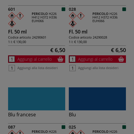
601
028
PERICOLO
H226
PERICOLO
H226
H412
H372
H336
H412
H372
H336
EUH066
EUH066
Fl. 50 ml
Fl. 50 ml
Codice articolo
24290601
Codice articolo
24290028
1 l:
€ 130,00
1 l:
€ 130,00
€ 6,50
€ 6,50
Aggiungi al carrello
Aggiungi al carrello
Aggiungi alla lista desideri
Aggiungi alla lista desideri
Blu francese
Blu
087
025
PERICOLO
H226
PERICOLO
H226