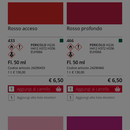
Rosso acceso
Rosso profondo
433
466
PERICOLO
H226
PERICOLO
H226
H412
H372
H336
H412
H372
H336
EUH066
EUH066
Fl. 50 ml
Fl. 50 ml
Codice articolo
24290433
Codice articolo
24290466
1 l:
€ 130,00
1 l:
€ 130,00
€ 6,50
€ 6,50
Aggiungi al carrello
Aggiungi al carrello
Aggiungi alla lista desideri
Aggiungi alla lista desideri