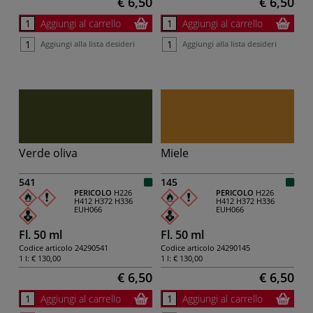
€ 6,50
€ 6,50
Aggiungi al carrello
Aggiungi al carrello
Aggiungi alla lista desideri
Aggiungi alla lista desideri
Verde oliva
Miele
541
145
PERICOLO
H226
PERICOLO
H226
H412
H372
H336
H412
H372
H336
EUH066
EUH066
Fl. 50 ml
Fl. 50 ml
Codice articolo
24290541
Codice articolo
24290145
1 l:
€ 130,00
1 l:
€ 130,00
€ 6,50
€ 6,50
Aggiungi al carrello
Aggiungi al carrello