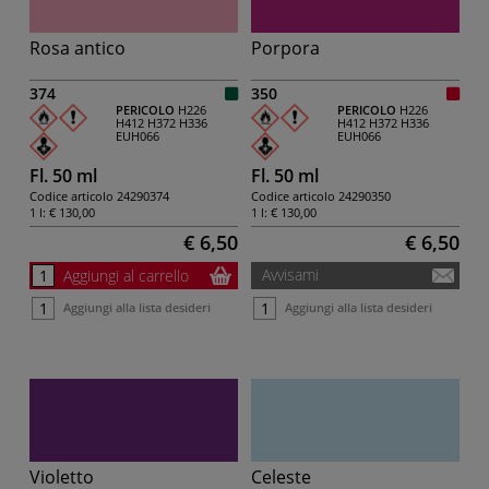
Rosa antico
Porpora
374
350
PERICOLO
H226
PERICOLO
H226
H412
H372
H336
H412
H372
H336
EUH066
EUH066
Fl. 50 ml
Fl. 50 ml
Codice articolo
24290374
Codice articolo
24290350
1 l:
€ 130,00
1 l:
€ 130,00
€ 6,50
€ 6,50
Avvisami
Aggiungi al carrello
Aggiungi alla lista desideri
Aggiungi alla lista desideri
Violetto
Celeste