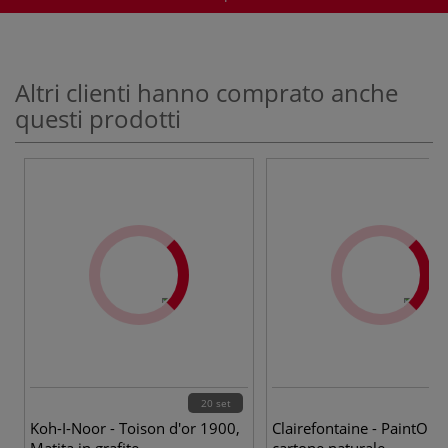
Altri clienti hanno comprato anche
questi prodotti
20 set
7 v
Koh-I-Noor - Toison d'or 1900,
Clairefontaine - PaintON