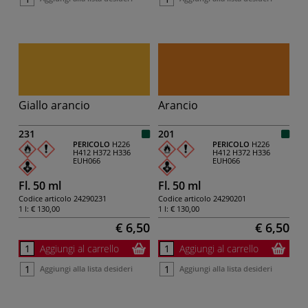
Giallo arancio
Arancio
231
201
PERICOLO
H226
PERICOLO
H226
H412
H372
H336
H412
H372
H336
EUH066
EUH066
Fl. 50 ml
Fl. 50 ml
Codice articolo
24290231
Codice articolo
24290201
1 l:
€ 130,00
1 l:
€ 130,00
€ 6,50
€ 6,50
Aggiungi al carrello
Aggiungi al carrello
Aggiungi alla lista desideri
Aggiungi alla lista desideri