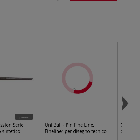
5 pennelli
ssion Serie
Uni Ball - Pin Fine Line,
Clairefon
 sintetico
Fineliner per disegno tecnico
portadis