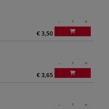
-
+
€ 3,50
-
+
€ 3,65
-
+