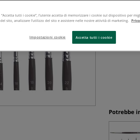
I pennelli sintet
universali, molto 
resistenti fibre s
“Accetta tutti i cookie”, l'utente accetta di memorizzare i cookie sul dispositivo per migl
el sito, analizzare l'utilizzo del sito e assistere nelle nostre attività di marketing.
Priv
riutilizzare.Carat
tutto
Impostazioni cookie
Accetta tutti i cookie
Potrebbe i