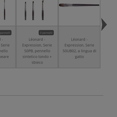
 pennelli
3 pennelli
 -
Léonard -
Léonard -
L
 Serie
Expression, Serie
Expression, Serie
Expre
nello
50PB, pennello
50UB02, a lingua di
50PL
ineare
sintetico tondo +
gatto
sinte
sbieco