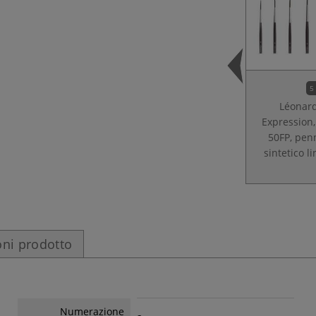
5
Léonard
Expression,
50FP, pen
sintetico l
ni prodotto
Numerazione