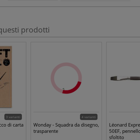
questi prodotti
3 varianti
4 varianti
cco di carta
Wonday - Squadra da disegno,
Léonard Expre
trasparente
50EF, pennello
sfoltito