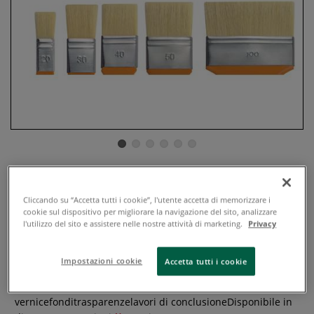
Léonard pennellessa Serie 7020SP
Cliccando su “Accetta tutti i cookie”, l'utente accetta di memorizzare i
cookie sul dispositivo per migliorare la navigazione del sito, analizzare
0 recensioni
l'utilizzo del sito e assistere nelle nostre attività di marketing.
Privacy
Pennellessa larga e sottile con setole naturali bianche,
ghiera argentata inossidabile e manico corto laccato
Impostazioni cookie
Accetta tutti i cookie
arancio.Ideale per:olio, gouache, gessoApplicazioni grandi di
colore di superficieApplicazione di
vernicefonditrasparenzelavori di conclusioneDisponibile in