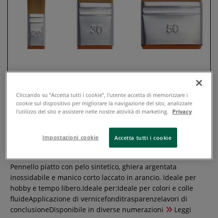
Cliccando su “Accetta tutti i cookie”, l'utente accetta di memorizzare i
cookie sul dispositivo per migliorare la navigazione del sito, analizzare
l'utilizzo del sito e assistere nelle nostre attività di marketing.
Privacy
Léonard pennellessa Serie 7040SP
Impostazioni cookie
Accetta tutti i cookie
0 recensioni
Pennello piatto con pelo sintetico, ghiera argentata
inossidabile e manico corto laccato in arancio. Ideale per
hobby e tempo libero.Ideale per:Ideale per colori e colle
fluideApplicazione di vernicefonditrasparenzelavori di
conclusioneDisponibile in diverse numerazioni
Leggi