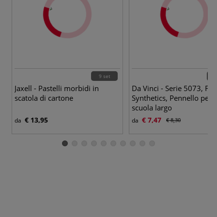
9 set
8 p
Jaxell - Pastelli morbidi in
Da Vinci - Serie 5073, Fit
scatola di cartone
Synthetics, Pennello per l
scuola largo
€ 13,95
€ 7,47
da
da
€ 8,30