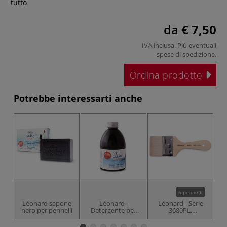
tutto
da
€ 7,50
IVA inclusa. Più eventuali
spese di spedizione
.
Ordina prodotto
Potrebbe interessarti anche
6 pennelli
Léonard sapone
Léonard -
Léonard - Serie
nero per pennelli
Detergente per
3680PL,
E
pennelli liquido
pennellessa
nero