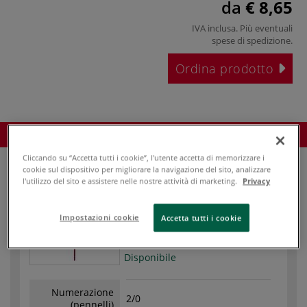
da
€ 8,65
IVA inclusa. Più eventuali
spese di spedizione
.
Ordina prodotto
Ordina prodotto
Cliccando su “Accetta tutti i cookie”, l'utente accetta di memorizzare i
cookie sul dispositivo per migliorare la navigazione del sito, analizzare
l'utilizzo del sito e assistere nelle nostre attività di marketing.
Privacy
Impostazioni cookie
Accetta tutti i cookie
Codice articolo
71898
Disponibile
Numerazione
2/0
(pennelli)