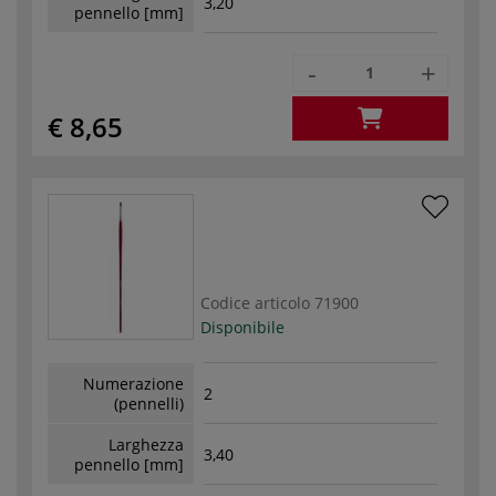
3,20
pennello [mm]
-
+
€ 8,65
Codice articolo
71900
Disponibile
Numerazione
2
(pennelli)
Larghezza
3,40
pennello [mm]