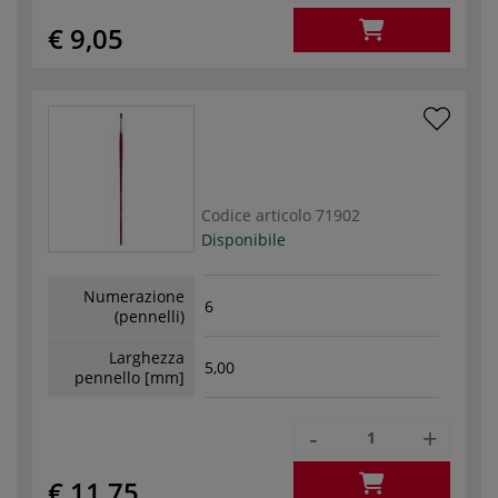
€ 9,05
Codice articolo
71902
Disponibile
Numerazione
6
(pennelli)
Larghezza
5,00
pennello [mm]
-
+
€ 11,75