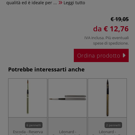
qualità ed è ideale per ...
Leggi tutto
€ 19,05
da
€ 12,76
IVA inclusa. Più eventuali
spese di spedizione
.
Ordina prodotto
Potrebbe interessarti anche
PO
6 pennelli
2 pennelli
Escoda - Reserva
Léonard -
Léonard -