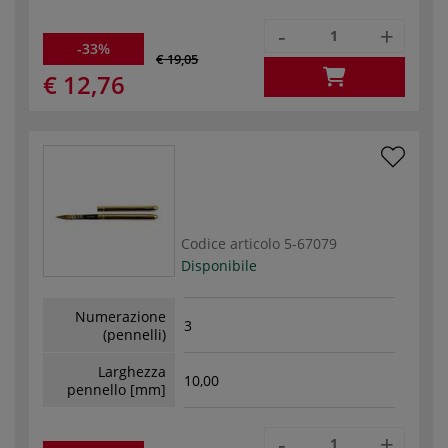
-
+
-33%
€ 19,05
€ 12,76
Codice articolo
5-67079
Disponibile
Numerazione
3
(pennelli)
Larghezza
10,00
pennello [mm]
-
+