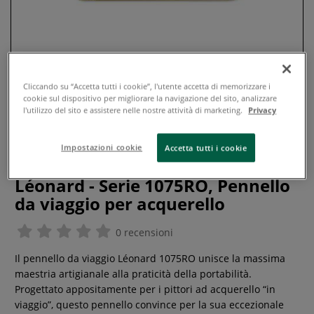
Cliccando su “Accetta tutti i cookie”, l'utente accetta di memorizzare i
cookie sul dispositivo per migliorare la navigazione del sito, analizzare
l'utilizzo del sito e assistere nelle nostre attività di marketing.
Privacy
Impostazioni cookie
Accetta tutti i cookie
Léonard - Serie 1075RO, Pennello
da viaggio per acquerello
0 recensioni
Il pennello da viaggio Léonard 1075RO unisce la massima
maestria artigianale alla praticità della portabilità.
Progettato appositamente per i pittori ad acquerello “in
viaggio”, questo pennello convince per la sua eccezionale