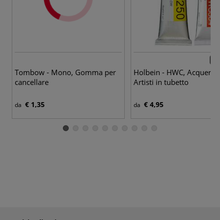
136
Tombow - Mono, Gomma per
Holbein - HWC, Acquerell
cancellare
Artisti in tubetto
€ 1,35
€ 4,95
da
da