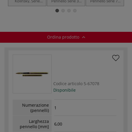
Kolinsky, Serie
Pennello serie 35
Pennello serie 75
1214, Pennello
RO
RO pennello da
tascabile
borsa per
acquerello
Ordina prodotto
Codice articolo
5-67078
Disponibile
Numerazione
1
(pennelli)
Larghezza
6,00
pennello [mm]