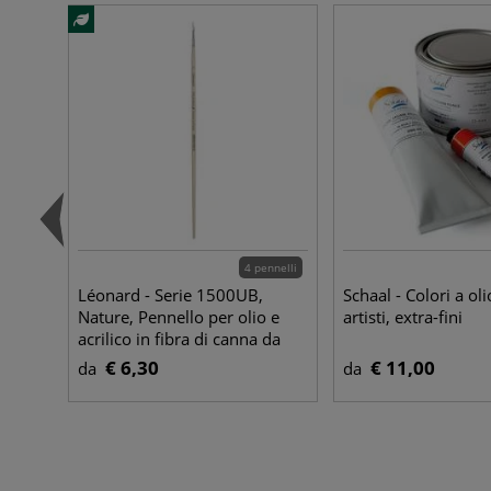
4 pennelli
Léonard - Serie 1500UB,
Schaal - Colori a oli
Nature, Pennello per olio e
artisti, extra-fini
acrilico in fibra di canna da
zucchero
€ 6,30
€ 11,00
da
da