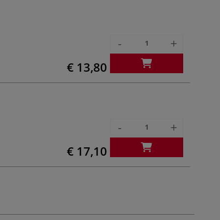
-
+
€ 13,80
-
+
€ 17,10