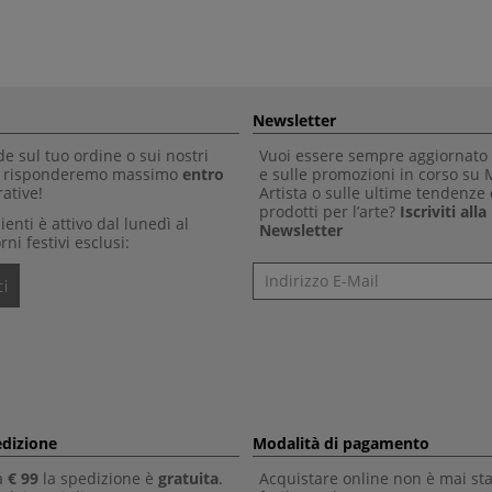
Newsletter
 sul tuo ordine o sui nostri
Vuoi essere sempre aggiornato 
Ti risponderemo massimo
entro
e sulle promozioni in corso su
ative!
Artista o sulle ultime tendenze 
prodotti per l’arte?
Iscriviti all
clienti è attivo dal lunedì al
Newsletter
rni festivi esclusi:
Newsletter
i
edizione
Modalità di pagamento
a
€ 99
la spedizione è
gratuita
.
Acquistare online non è mai sta