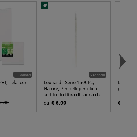
15 varianti
5 pennelli
PET, Telai con
Léonard - Serie 1500PL,
Daler-Ro
Nature, Pennelli per olio e
pennello 
acrilico in fibra di canna da
zucchero
€ 6,00
€ 4,20
 3,30
da