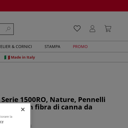
ELIER & CORNICI
STAMPA
PROMO
Made in Italy
 Serie 1500RO, Nature, Pennelli
 acrilico in fibra di canna da
iorare la
acy
0 recensioni