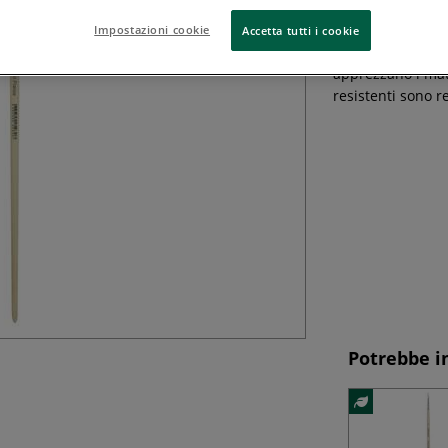
La serie di penn
Impostazioni cookie
Accetta tutti i cookie
ambientale a una 
apprezzano i mater
resistenti sono r
Potrebbe i