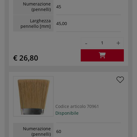
Numerazione
45
(pennelli)
Larghezza
45,00
pennello [mm]
-
+
€ 26,80
Codice articolo
70961
Disponibile
Numerazione
60
(pennelli)