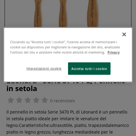
Cliccando su “Accetta tutti i cookie”, l'utente accetta di memorizzare i
cookie sul dispositivo per migliorare la navigazione del sito, analizzare
l'utilizzo del sito e assistere nelle nostre attività di marketing.
Privacy
Impostazioni cookie
Accetta tutti i cookie
Léonard - Serie 3740 PL, Pennello
in setola
0 recensioni
Il pennello in setola Serie 3470 PL di Léonard è un pennello
in setola piatto ideale per imitare le venature del
legno.Caratteristiche:ultrasottile, piatto, trapezoidalemanico
piatto in legno grezzo, lunghezza mediaideale per le