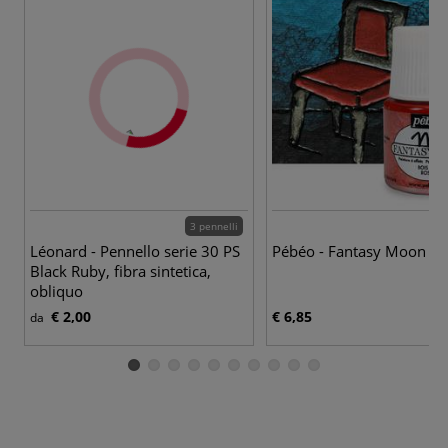
3 pennelli
19
Léonard - Pennello serie 30 PS
Pébéo - Fantasy Moon
Black Ruby, fibra sintetica,
obliquo
€ 2,00
€ 6,85
da