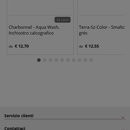
24 colori
12
Charbonnel - Aqua Wash,
Terra-Sz-Color - Smalto p
Inchiostro calcografico
grés
€ 12,70
€ 12,55
da
da
Servizio clienti
Contattaci