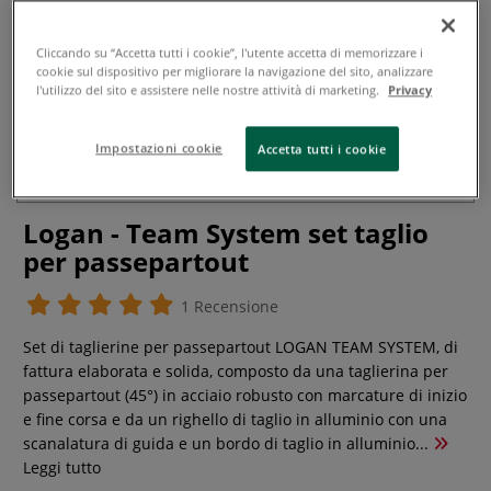
Cliccando su “Accetta tutti i cookie”, l'utente accetta di memorizzare i
cookie sul dispositivo per migliorare la navigazione del sito, analizzare
l'utilizzo del sito e assistere nelle nostre attività di marketing.
Privacy
Impostazioni cookie
Accetta tutti i cookie
Logan - Team System set taglio
per passepartout
1 Recensione
Set di taglierine per passepartout LOGAN TEAM SYSTEM, di
fattura elaborata e solida, composto da una taglierina per
passepartout (45°) in acciaio robusto con marcature di inizio
e fine corsa e da un righello di taglio in alluminio con una
scanalatura di guida e un bordo di taglio in alluminio...
Leggi tutto