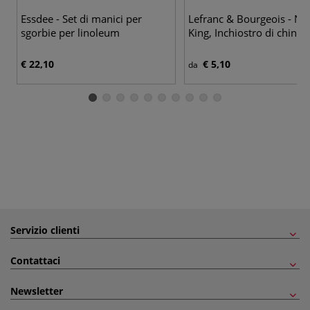
11
Essdee - Set di manici per
Lefranc & Bourgeois - Na
sgorbie per linoleum
King, Inchiostro di china
€ 22,10
€ 5,10
da
Servizio clienti
Contattaci
Newsletter