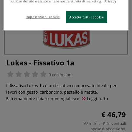
l'utilizzo del sito e assistere nelle nostre attività di marketing.
Privacy
Impostazioni cookie
Accetta tutti i cookie
Lukas - Fissativo 1a
0 recensioni
Il fissativo Lukas 1a è un fissativo comprovato ideale per
lavori con gesso, carboncino, pastello e matita.
Estremamente chiaro, non ingiallisce.
Leggi tutto
€ 46,79
IVA inclusa. Più eventuali
spese di spedizione
.