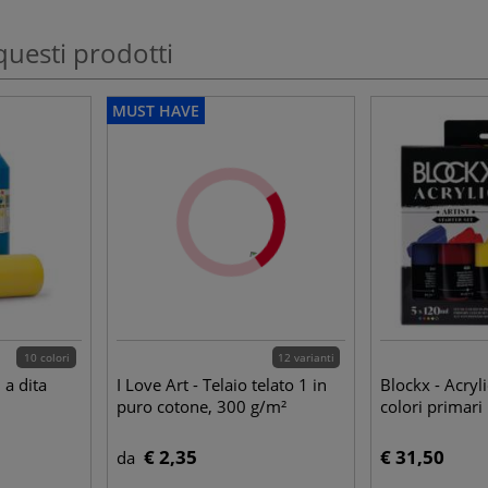
questi prodotti
MUST HAVE
10 colori
12 varianti
 a dita
I Love Art - Telaio telato 1 in
Blockx - Acryli
puro cotone, 300 g/m²
colori primari
€ 2,35
€ 31,50
da