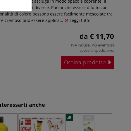
KiDS Little Artist asciuga in modo opaco e coprente. Il
er molte superfici diverse. Può anche essere diluito con
tonalità di colore possono essere facilmente mescolate tra
ore cremoso può essere applica...
Leggi tutto
da
€ 11,70
IVA inclusa. Più eventuali
spese di spedizione
.
Ordina prodotto
nteressarti anche