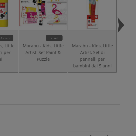
14 colori
2 set
, Little
Marabu - Kids, Little
Marabu - Kids, Little
Marabu 
ri per
Artist, Set Paint &
Artist, Set di
Artist
ni
Puzzle
pennelli per
co
bambini dai 5 anni