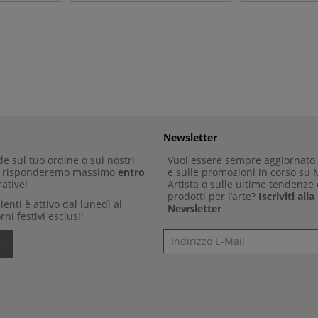
Newsletter
 sul tuo ordine o sui nostri
Vuoi essere sempre aggiornato 
Ti risponderemo massimo
entro
e sulle promozioni in corso su
ative!
Artista o sulle ultime tendenze 
prodotti per l’arte?
Iscriviti all
clienti è attivo dal lunedì al
Newsletter
rni festivi esclusi:
Newsletter
i