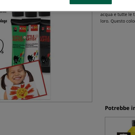
Il colore MARABU 
colore è ideale p
acqua e tutte le 
loro. Questo col
Potrebbe i