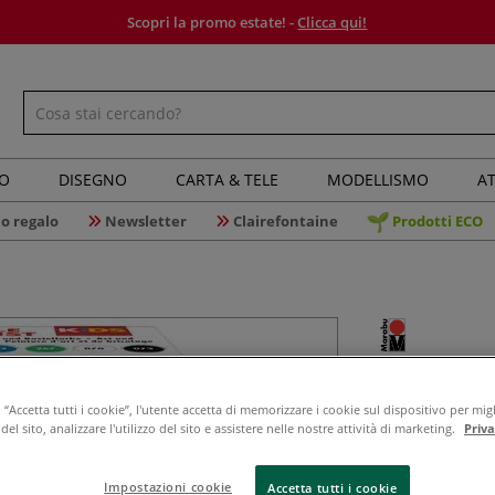
Scopri la promo estate! -
Clicca qui!
IO
DISEGNO
CARTA & TELE
MODELLISMO
AT
o regalo
Newsletter
Clairefontaine
Prodotti ECO
Marabu - K
per bamb
“Accetta tutti i cookie”, l'utente accetta di memorizzare i cookie sul dispositivo per migl
el sito, analizzare l'utilizzo del sito e assistere nelle nostre attività di marketing.
Priv
Impostazioni cookie
Accetta tutti i cookie