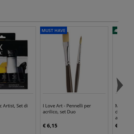
MUST HAVE
c Artist, Set di
I Love Art - Pennelli per
Marabu - 
acrilico, set Duo
di pennel
anni
€ 6,15
€ 11,70