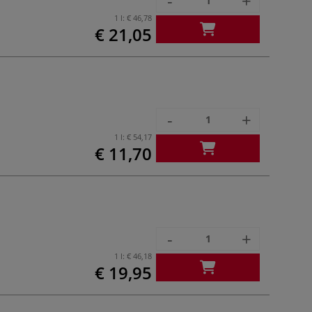
-
+
1 l:
€ 46,78
€ 21,05
-
+
1 l:
€ 54,17
€ 11,70
-
+
1 l:
€ 46,18
€ 19,95