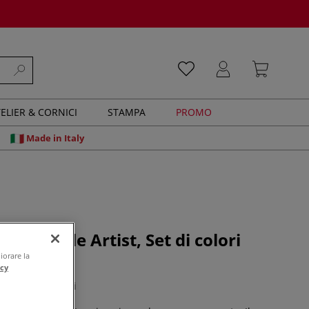
ELIER & CORNICI
STAMPA
PROMO
Made in Italy
ids, Little Artist, Set di colori
ini
iorare la
acy
0 recensioni