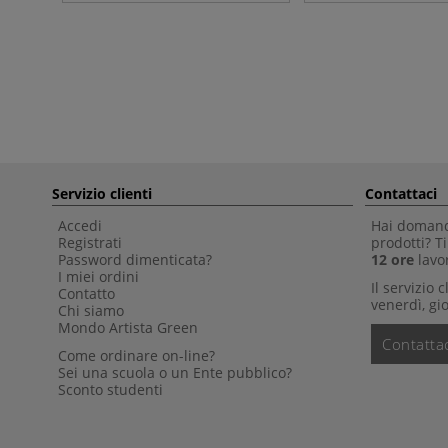
Servizio clienti
Contattaci
Accedi
Hai domande
Registrati
prodotti? 
Password dimenticata?
12 ore
lavor
I miei ordini
Il servizio 
Contatto
venerdì, gio
Chi siamo
Mondo Artista Green
Contattac
Come ordinare on-line?
Sei una scuola o un Ente pubblico?
Sconto studenti