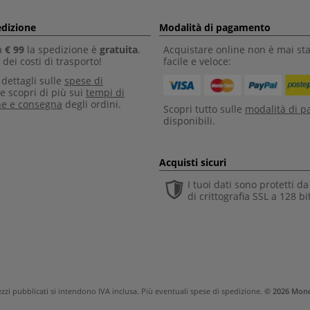
edizione
Modalità di pagamento
a
€ 99
la spedizione è
gratuita
.
Acquistare online non è mai sta
dei costi di trasporto!
facile e veloce:
i dettagli sulle
spese di
e scopri di più sui
tempi di
ne e consegna
degli ordini.
Scopri tutto sulle
modalità di 
disponibili.
Acquisti sicuri
I tuoi dati sono protetti d
di crittografia SSL a 128 bi
rezzi pubblicati si intendono IVA inclusa. Più eventuali
spese di spedizione
.
© 2026 Mond