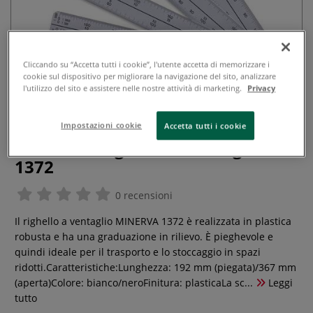
Cliccando su “Accetta tutti i cookie”, l'utente accetta di memorizzare i
cookie sul dispositivo per migliorare la navigazione del sito, analizzare
l'utilizzo del sito e assistere nelle nostre attività di marketing.
Privacy
Impostazioni cookie
Accetta tutti i cookie
Minerva - Righello a ventaglio
1372
0 recensioni
Il righello a ventaglio MINERVA 1372 è realizzata in plastica
robusta e ha una graduazione in rilievo. È pieghevole e
quindi ideale per il trasporto e lo stoccaggio in spazi
ridotti.Caratteristiche:Lunghezza: 192 mm (piegata)/367 mm
(aperta)Colore: bianco/neroFinitura: plasticaLa sc...
Leggi
tutto