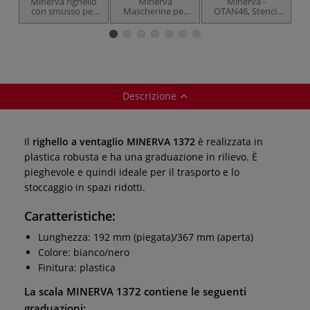
Minerva righello
Minerva
Minerva -
con smusso per
Mascherine per
OTAN46, Stencil
china
disegno e
con forme
calligrafia
geometriche
Descrizione
Il
righello a ventaglio MINERVA 1372
è realizzata in
plastica robusta e ha una graduazione in rilievo. È
pieghevole e quindi ideale per il trasporto e lo
stoccaggio in spazi ridotti.
Caratteristiche:
Lunghezza: 192 mm (piegata)/367 mm (aperta)
Colore: bianco/nero
Finitura: plastica
La scala MINERVA 1372 contiene le seguenti
graduazioni: