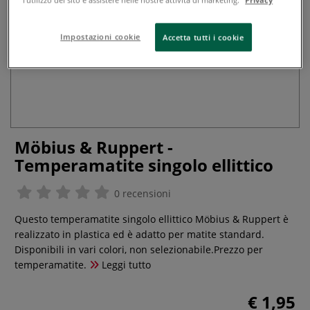
Impostazioni cookie
Accetta tutti i cookie
Möbius & Ruppert -
Temperamatite singolo ellittico
0 recensioni
Questo temperamatite singolo ellittico Möbius & Ruppert è
realizzato in plastica ed è adatto per matite standard.
Disponibili in vari colori, non selezionabile.Prezzo per
temperamatite.
Leggi tutto
€ 1,95