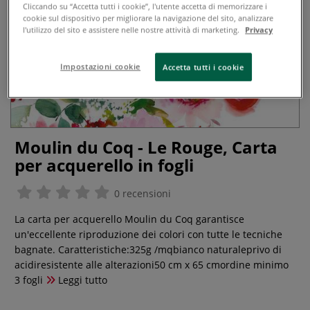
Cliccando su “Accetta tutti i cookie”, l'utente accetta di memorizzare i
cookie sul dispositivo per migliorare la navigazione del sito, analizzare
l'utilizzo del sito e assistere nelle nostre attività di marketing.
Privacy
Impostazioni cookie
Accetta tutti i cookie
Moulin du Coq - Le Rouge, Carta
per acquerello in fogli
0 recensioni
La carta per acquerello Moulin du Coq garantisce
un'eccellente riproduzione dei colori con tutte le tecniche
bagnate. Caratteristiche:325g /mqbianco naturaleprivo di
acidiresistente alle alterazioni50 cm x 65 cmordine minimo
3 fogli
Leggi tutto