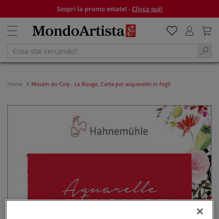
Scopri la promo estate! -
Clicca qui!
Home
Moulin du Coq - Le Rouge, Carta per acquerello in fogli