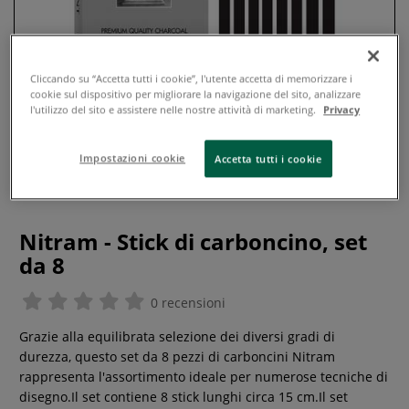
Cliccando su “Accetta tutti i cookie”, l'utente accetta di memorizzare i
cookie sul dispositivo per migliorare la navigazione del sito, analizzare
l'utilizzo del sito e assistere nelle nostre attività di marketing.
Privacy
Impostazioni cookie
Accetta tutti i cookie
Nitram - Stick di carboncino, set
da 8
0 recensioni
Grazie alla equilibrata selezione dei diversi gradi di
durezza, questo set da 8 pezzi di carboncini Nitram
rappresenta l'assortimento ideale per numerose tecniche di
disegno.Il set contiene 8 stick lunghi circa 15 cm.Il set