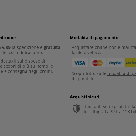
edizione
Modalità di pagamento
a
€ 99
la spedizione è
gratuita
.
Acquistare online non è mai sta
dei costi di trasporto!
facile e veloce:
i dettagli sulle
spese di
e scopri di più sui
tempi di
ne e consegna
degli ordini.
Scopri tutto sulle
modalità di 
disponibili.
Acquisti sicuri
I tuoi dati sono protetti d
di crittografia SSL a 128 bi