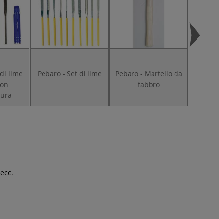
di lime
Pebaro - Set di lime
Pebaro - Martello da
Peba
con
fabbro
pi
tura
pro
 ecc.