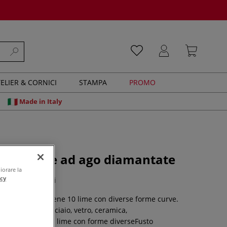
ELIER & CORNICI
STAMPA
PROMO
Made in Italy
Set di lime ad ago diamantate
iorare la
acy
0 recensioni
 ago Pebaro contiene 10 lime con diverse forme curve.
ali duri come acciaio, vetro, ceramica,
che:Contenuto: 10 lime con forme diverseFusto