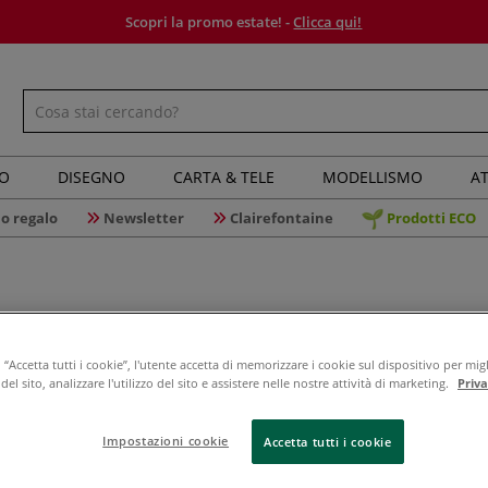
Scopri la promo estate! -
Clicca qui!
IO
DISEGNO
CARTA & TELE
MODELLISMO
AT
o regalo
Newsletter
Clairefontaine
Prodotti ECO
Pebaro - 
“Accetta tutti i cookie”, l'utente accetta di memorizzare i cookie sul dispositivo per migl
el sito, analizzare l'utilizzo del sito e assistere nelle nostre attività di marketing.
Priv
Il set di lime ad
Impostazioni cookie
Accetta tutti i cookie
Ideale per materi
ecc.Caratteristi