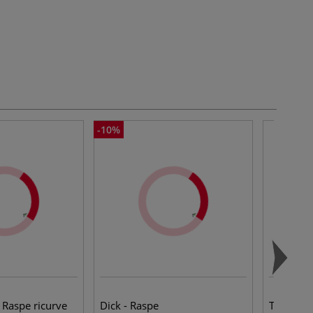
-10%
 Raspe ricurve
Dick - Raspe
Tappetini