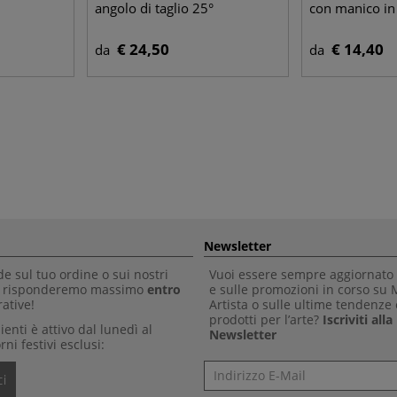
angolo di taglio 25°
con manico in
€ 24,50
€ 14,40
da
da
Newsletter
 sul tuo ordine o sui nostri
Vuoi essere sempre aggiornato 
Ti risponderemo massimo
entro
e sulle promozioni in corso su
ative!
Artista o sulle ultime tendenze 
prodotti per l’arte?
Iscriviti all
clienti è attivo dal lunedì al
Newsletter
rni festivi esclusi:
Newsletter
i