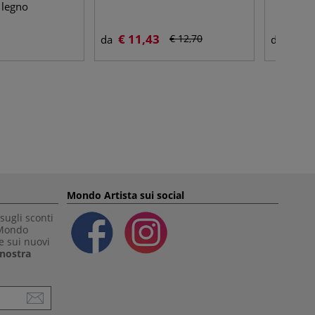
 legno
€ 11,43
€ 8,
€ 12,70
da
da
Mondo Artista sui social
sugli sconti
 Mondo
e sui nuovi
a nostra