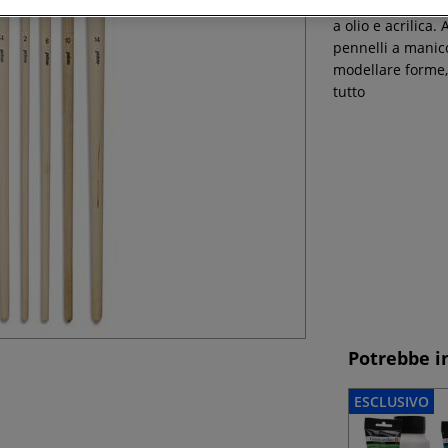
Questo set Pébéo 
a olio e acrilica.
pennelli a manic
modellare forme, d
tutto
Potrebbe i
ESCLUSIVO