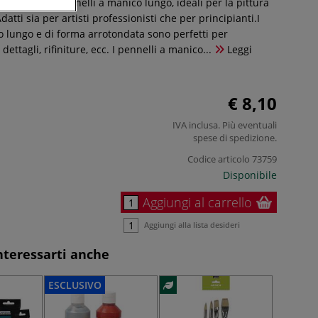
contiene 8 pennelli a manico lungo, ideali per la pittura
 Adatti sia per artisti professionisti che per principianti.I
o lungo e di forma arrotondata sono perfetti per
ettagli, rifiniture, ecc. I pennelli a manico...
Leggi
€ 8,10
IVA inclusa. Più eventuali
spese di spedizione
.
Codice articolo
73759
Disponibile
Aggiungi al carrello
Aggiungi alla lista desideri
nteressarti anche
ESCLUSIVO