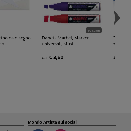
50 colori
cino da disegno
Darwi - Marbel, Marker
Clairefon
na
universali, sfusi
per acque
€ 3,60
€ 14
da
da
Mondo Artista sui social