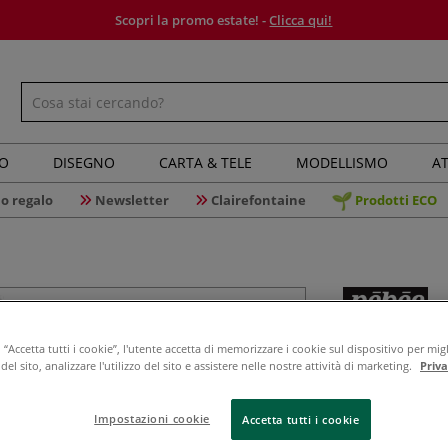
Scopri la promo estate! -
Clicca qui!
IO
DISEGNO
CARTA & TELE
MODELLISMO
AT
o regalo
Newsletter
Clairefontaine
Prodotti ECO
Pébéo - S
“Accetta tutti i cookie”, l'utente accetta di memorizzare i cookie sul dispositivo per migl
setole si
el sito, analizzare l'utilizzo del sito e assistere nelle nostre attività di marketing.
Priv
Impostazioni cookie
Accetta tutti i cookie