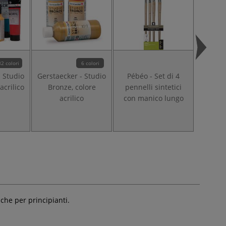
32 colori
6 colori
- Studio
Gerstaecker - Studio
Pébéo - Set di 4
Pébéo
acrilico
Bronze, colore
pennelli sintetici
penne
acrilico
con manico lungo
sinteti
po
i che per principianti.