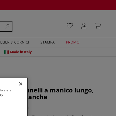
ELIER & CORNICI
STAMPA
PROMO
Made in Italy
et di 8 pennelli a manico lungo,
iorare la
ntetiche bianche
acy
0 recensioni