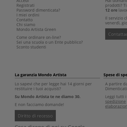
Accedi
Hai domande
Registrati
prodotti? 
Password dimenticata?
12 ore
lavor
I miei ordini
Il servizio 
Contatto
venerdì, gio
Chi siamo
Mondo Artista Green
Contattac
Come ordinare on-line?
Sei una scuola o un Ente pubblico?
Sconto studenti
La garanzia Mondo Artista
Spese di sp
Lo sapevi che per legge hai 14 giorni per
A partire d
restituire i tuoi acquisti?
Dimenticati 
Su Mondo Artista te ne diamo 30.
Leggi tutti 
spedizione
E non facciamo domande!
elaborazio
Diritto di recesso