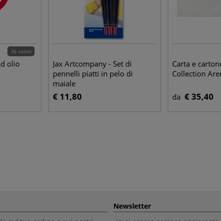
36 colori
ad olio
Jax Artcompany - Set di
Carta e carton
pennelli piatti in pelo di
Collection Are
maiale
€ 11,80
€ 35,40
da
Newsletter