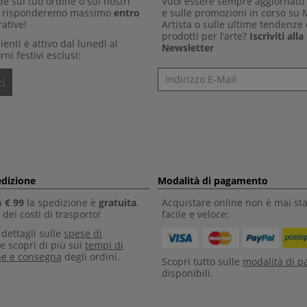
 sul tuo ordine o sui nostri
Vuoi essere sempre aggiornato 
Ti risponderemo massimo
entro
e sulle promozioni in corso su
ative!
Artista o sulle ultime tendenze 
prodotti per l’arte?
Iscriviti all
clienti è attivo dal lunedì al
Newsletter
rni festivi esclusi:
Newsletter
i
edizione
Modalità di pagamento
a
€ 99
la spedizione è
gratuita
.
Acquistare online non è mai sta
dei costi di trasporto!
facile e veloce:
i dettagli sulle
spese di
e scopri di più sui
tempi di
ne e consegna
degli ordini.
Scopri tutto sulle
modalità di 
disponibili.