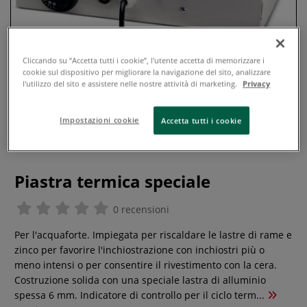
Cliccando su “Accetta tutti i cookie”, l'utente accetta di memorizzare i
cookie sul dispositivo per migliorare la navigazione del sito, analizzare
l'utilizzo del sito e assistere nelle nostre attività di marketing.
Privacy
Impostazioni cookie
Accetta tutti i cookie
Piastra termica speciale
0 recensioni
Per l'acquaforte. Impiegata per riscaldare le lastre di rame e
zinco per favorire l'inchiostrazione con inchiostri più o
meno intensi o per consentire il rivestimento con la cera.
Costruzione solida con una speciale lastra di alluminio
spessa 6 mm. Indicatore di controllo per il ciclo term...