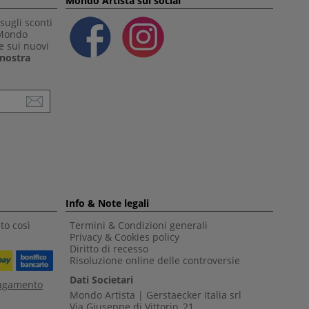
Mondo Artista sui social
sugli sconti
 Mondo
e sui nuovi
a nostra
Info & Note legali
to così
Termini & Condizioni generali
Privacy & Cookies policy
Diritto di recesso
Risoluzione online delle controversie
Dati Societari
pagamento
Mondo Artista | Gerstaecker Italia srl
Via Giuseppe di Vittorio, 21