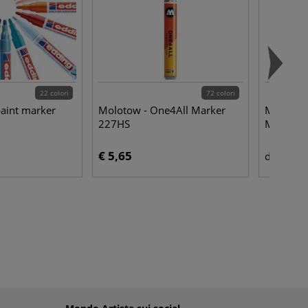
22 colori
72 colori
paint marker
Molotow - One4All Marker
Molotow 
227HS
Marker
€ 5,65
€ 6,
da