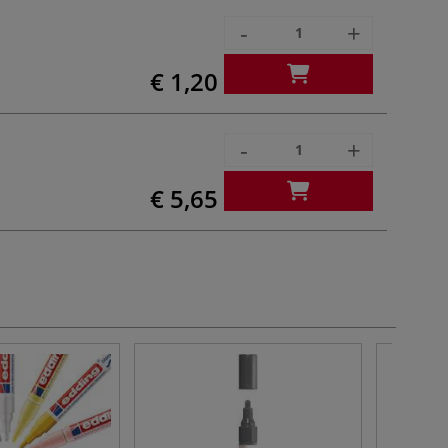
-
+
€ 1,20
-
+
€ 5,65