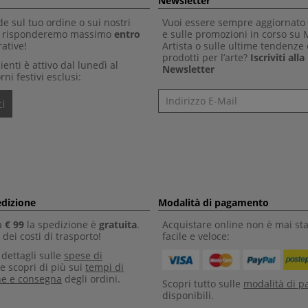
Newsletter
 sul tuo ordine o sui nostri
Vuoi essere sempre aggiornato 
Ti risponderemo massimo
entro
e sulle promozioni in corso su
ative!
Artista o sulle ultime tendenze 
prodotti per l’arte?
Iscriviti all
clienti è attivo dal lunedì al
Newsletter
rni festivi esclusi:
Newsletter
i
edizione
Modalità di pagamento
a
€ 99
la spedizione è
gratuita
.
Acquistare online non è mai sta
dei costi di trasporto!
facile e veloce:
i dettagli sulle
spese di
e scopri di più sui
tempi di
ne e consegna
degli ordini.
Scopri tutto sulle
modalità di 
disponibili.