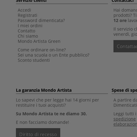
Servizio clienti
Contattaci
Accedi
Hai domande
Registrati
prodotti? 
Password dimenticata?
12 ore
lavor
I miei ordini
Il servizio 
Contatto
venerdì, gio
Chi siamo
Mondo Artista Green
Contattac
Come ordinare on-line?
Sei una scuola o un Ente pubblico?
Sconto studenti
La garanzia Mondo Artista
Spese di sp
Lo sapevi che per legge hai 14 giorni per
A partire d
restituire i tuoi acquisti?
Dimenticati 
Su Mondo Artista te ne diamo 30.
Leggi tutti 
spedizione
E non facciamo domande!
elaborazio
Diritto di recesso