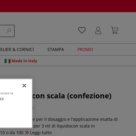
ELIER & CORNICI
STAMPA
PROMO
Made in Italy
n plastica con scala (confezione)
iorare la
acy
0 recensioni
 plastica è ideale per il dosaggio e l'applicazione esatta di
idi.Caratteristiche:per 3 ml di liquidocon scala in
10 o da 100
Leggi tutto