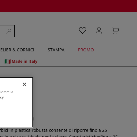
ELIER & CORNICI
STAMPA
PROMO
Made in Italy
iorare la
acy
ici
0 recensioni
orbici in plastica robusta consente di riporre fino a 25
cile e sicuro. Ideale per la classe.Caratteristiche:fino a 25