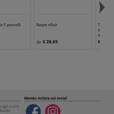
da 5 pennelli
Raspe rifloir
Tesa - Ea
trasparen
adesivo
€ 28,65
€ 4,60
da
Mondo Artista sui social
sugli sconti
 Mondo