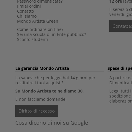
Password dimenticata?
12 ore
lavor
I miei ordini
Il servizio 
Contatto
venerdì, gio
Chi siamo
Mondo Artista Green
Contattac
Come ordinare on-line?
Sei una scuola o un Ente pubblico?
Sconto studenti
La garanzia Mondo Artista
Spese di sp
Lo sapevi che per legge hai 14 giorni per
A partire d
restituire i tuoi acquisti?
Dimenticati 
Su Mondo Artista te ne diamo 30.
Leggi tutti 
spedizione
E non facciamo domande!
elaborazio
Diritto di recesso
Cosa dicono di noi su Google