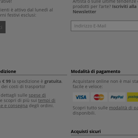
ative!
Artista o sulle ultime tendenze 
prodotti per l’arte?
Iscriviti all
clienti è attivo dal lunedì al
Newsletter
rni festivi esclusi:
Newsletter
i
edizione
Modalità di pagamento
a
€ 99
la spedizione è
gratuita
.
Acquistare online non è mai sta
dei costi di trasporto!
facile e veloce:
i dettagli sulle
spese di
e scopri di più sui
tempi di
ne e consegna
degli ordini.
Scopri tutto sulle
modalità di 
disponibili.
Acquisti sicuri