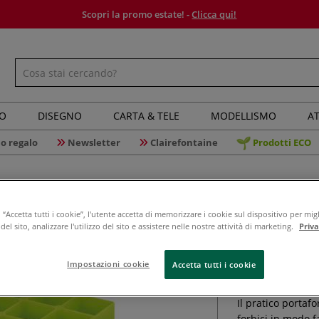
Scopri la promo estate! -
Clicca qui!
IO
DISEGNO
CARTA & TELE
MODELLISMO
AT
o regalo
Newsletter
Clairefontaine
Prodotti ECO
“Accetta tutti i cookie”, l'utente accetta di memorizzare i cookie sul dispositivo per migl
el sito, analizzare l'utilizzo del sito e assistere nelle nostre attività di marketing.
Priv
Portaforb
Impostazioni cookie
Accetta tutti i cookie
Il pratico portaf
forbici in modo fa