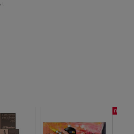
si.
FINO A -