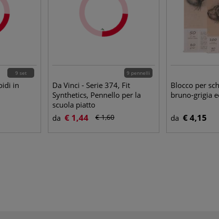
9 set
9 pennelli
bidi in
Da Vinci - Serie 374, Fit
Blocco per sch
Synthetics, Pennello per la
bruno-grigia e
scuola piatto
€ 1,44
€ 4,15
€ 1,60
da
da