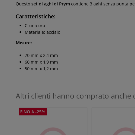
Questo
set di aghi di Prym
contiene 3 aghi senza punta per 
Caratteristiche:
Cruna oro
Materiale: acciaio
Misure:
70 mm x 2,4 mm
60 mm x 1,9 mm
50 mm x 1,2 mm
Altri clienti hanno comprato anche 
FINO A -25%