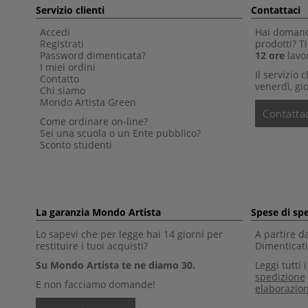
Servizio clienti
Contattaci
Accedi
Hai domande
Registrati
prodotti? 
Password dimenticata?
12 ore
lavor
I miei ordini
Il servizio 
Contatto
venerdì, gio
Chi siamo
Mondo Artista Green
Contattac
Come ordinare on-line?
Sei una scuola o un Ente pubblico?
Sconto studenti
La garanzia Mondo Artista
Spese di sp
Lo sapevi che per legge hai 14 giorni per
A partire d
restituire i tuoi acquisti?
Dimenticati 
Su Mondo Artista te ne diamo 30.
Leggi tutti 
spedizione
E non facciamo domande!
elaborazio