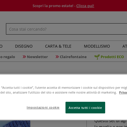
Scopri la promo estate! -
Clicca qui!
IO
DISEGNO
CARTA & TELE
MODELLISMO
AT
o regalo
Newsletter
Clairefontaine
Prodotti ECO
“Accetta tutti i cookie”, l'utente accetta di memorizzare i cookie sul dispositivo per migl
el sito, analizzare l'utilizzo del sito e assistere nelle nostre attività di marketing.
Priv
Prym - Ag
Impostazioni cookie
Accetta tutti i cookie
Questo set di ag
la maglia e per in