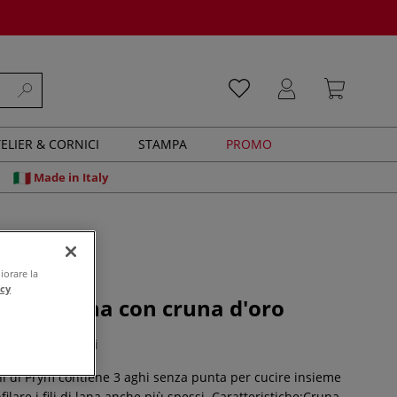
ELIER & CORNICI
STAMPA
PROMO
Made in Italy
iorare la
acy
hi per lana con cruna d'oro
0 recensioni
hi di Prym contiene 3 aghi senza punta per cucire insieme
filare i fili di lana anche più spessi. Caratteristiche:Cruna