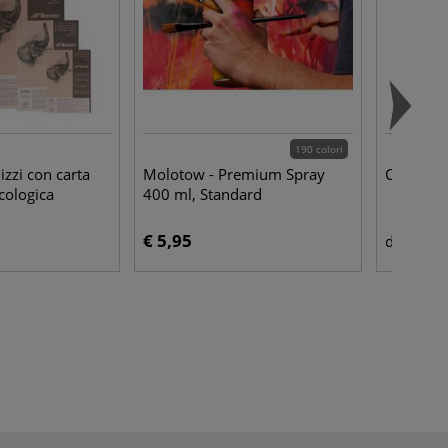
190 colori
izzi con carta
Molotow - Premium Spray
Cernit - 
cologica
400 ml, Standard
€ 5,95
€ 1,
da