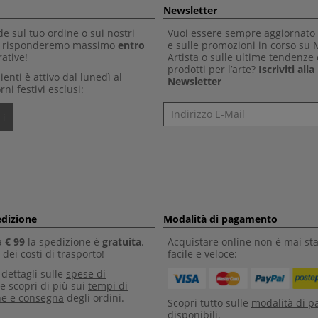
Newsletter
 sul tuo ordine o sui nostri
Vuoi essere sempre aggiornato 
Ti risponderemo massimo
entro
e sulle promozioni in corso su
ative!
Artista o sulle ultime tendenze 
prodotti per l’arte?
Iscriviti all
clienti è attivo dal lunedì al
Newsletter
rni festivi esclusi:
Newsletter
i
edizione
Modalità di pagamento
a
€ 99
la spedizione è
gratuita
.
Acquistare online non è mai sta
dei costi di trasporto!
facile e veloce:
i dettagli sulle
spese di
e scopri di più sui
tempi di
ne e consegna
degli ordini.
Scopri tutto sulle
modalità di 
disponibili.