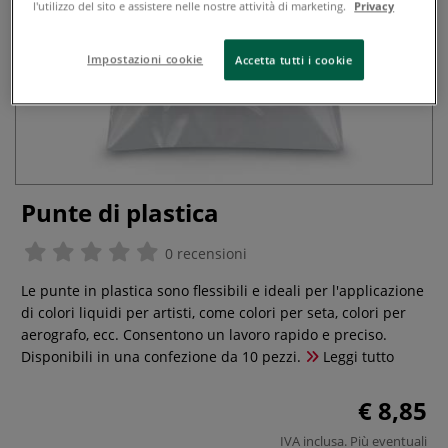
l'utilizzo del sito e assistere nelle nostre attività di marketing.
Privacy
Impostazioni cookie
Accetta tutti i cookie
Punte di plastica
0 recensioni
Le punte in plastica sono flessibili e ideali per l'applicazione
di colori liquidi per artisti, come colori per seta, colori per
aerografo, ecc. Consentono un lavoro rapido e preciso.
Disponibili in una confezione da 10 pezzi.
Leggi tutto
€ 8,85
IVA inclusa. Più eventuali