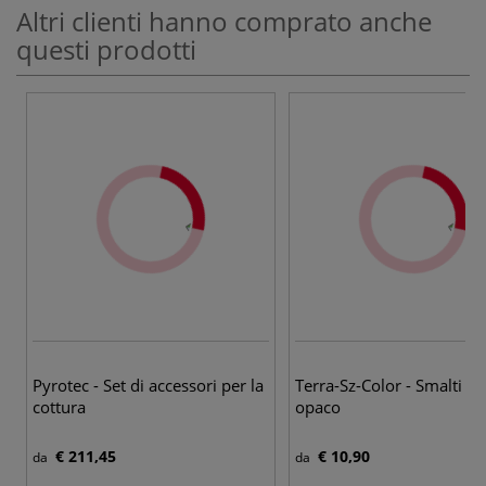
Altri clienti hanno comprato anche
questi prodotti
27
Pyrotec - Set di accessori per la
Terra-Sz-Color - Smalti a e
cottura
opaco
€ 211,45
€ 10,90
da
da