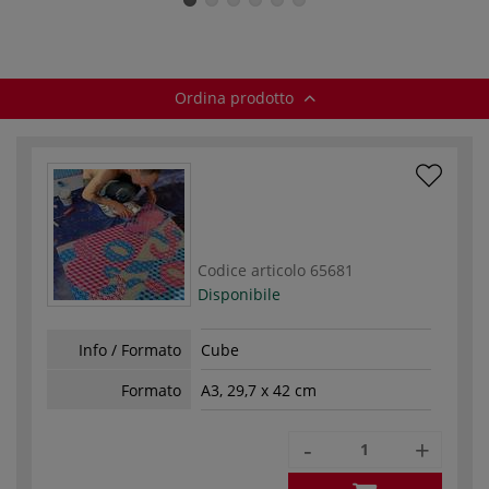
aerografia
Ordina prodotto
Codice articolo
65681
Disponibile
Info / Formato
Cube
Formato
A3, 29,7 x 42 cm
-
+