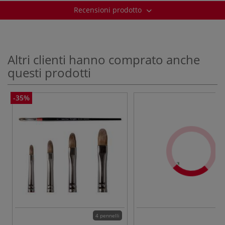
Recensioni prodotto
Altri clienti hanno comprato anche
questi prodotti
-35%
4 pennelli
48