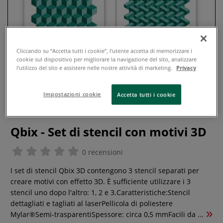
Cliccando su “Accetta tutti i cookie”, l'utente accetta di memorizzare i
cookie sul dispositivo per migliorare la navigazione del sito, analizzare
l'utilizzo del sito e assistere nelle nostre attività di marketing.
Privacy
Impostazioni cookie
Accetta tutti i cookie
Qbix - Set di stencil con motivi 3D
0 recensioni
I set di stencil Qbix 3D contengono 3 stencil separati per
creare motivi con effetto 3D. È sufficiente utilizzare i 3
stencil uno dopo l'altro: 1, 2 e 3.Caratteristiche:Stencil
dettagliati e tagliati al laserPellicola di poliestere
Mylar®Semi-trasparentiSpessore: circa 0,5 mmFacili da ...