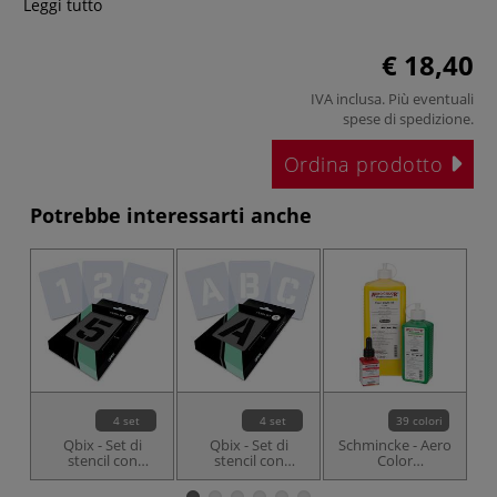
Leggi tutto
€ 18,40
IVA inclusa. Più eventuali
spese di spedizione
.
Ordina prodotto
Potrebbe interessarti anche
4 set
4 set
39 colori
Qbix - Set di
Qbix - Set di
Schmincke - Aero
stencil con
stencil con
Color
numeri e caratteri
alfabeto
Professional,
4
speciali
Colori per