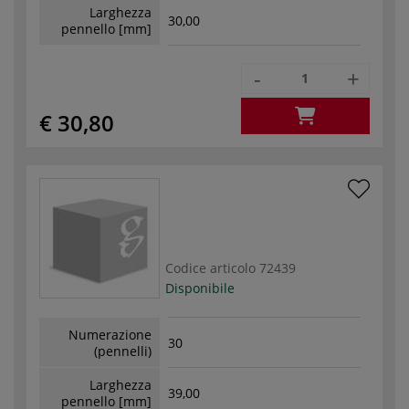
Larghezza
30,00
pennello [mm]
-
+
€ 30,80
Codice articolo
72439
Disponibile
Numerazione
30
(pennelli)
Larghezza
39,00
pennello [mm]