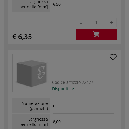
Larghezza
6,50
pennello [mm]
-
+
€ 6,35
Codice articolo
72427
Disponibile
Numerazione
6
(pennelli)
Larghezza
8,00
pennello [mm]