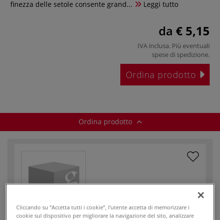
finezza delle setole consente grand...
Leggi tutto
da
€ 5,15
IVA inclusa. Più eventuali
spese di spedizione
.
Ordina prodotto
Ordina prodotto
Codice articolo
80856
Cliccando su “Accetta tutti i cookie”, l'utente accetta di memorizzare i
Disponibile
cookie sul dispositivo per migliorare la navigazione del sito, analizzare