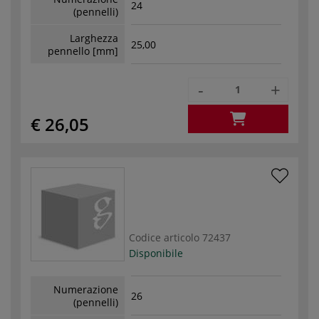
24
(pennelli)
Larghezza
25,00
pennello [mm]
-
+
€ 26,05
Codice articolo
72437
Disponibile
Numerazione
26
(pennelli)