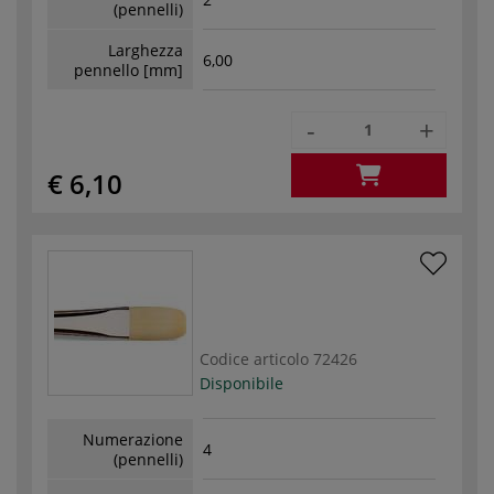
(pennelli)
Larghezza
6,00
pennello [mm]
-
+
€ 6,10
Codice articolo
72426
Disponibile
Numerazione
4
(pennelli)