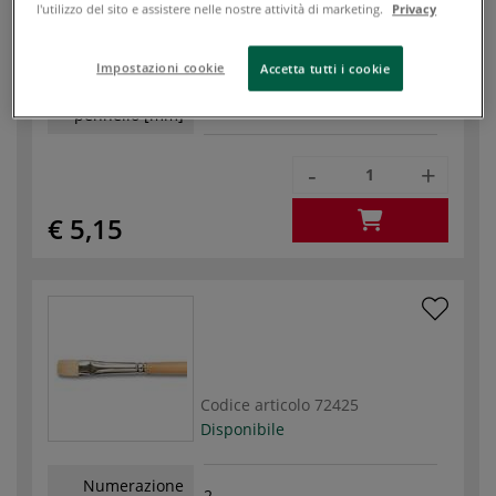
l'utilizzo del sito e assistere nelle nostre attività di marketing.
Privacy
Numerazione
0
(pennelli)
Impostazioni cookie
Accetta tutti i cookie
Larghezza
5,00
pennello [mm]
-
+
€ 5,15
Codice articolo
72425
Disponibile
Numerazione
2