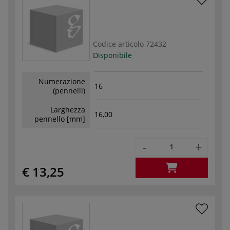
Codice articolo
72432
Disponibile
Numerazione
16
(pennelli)
Larghezza
16,00
pennello [mm]
-
+
€ 13,25