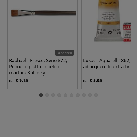
10 pennelli
70
Raphaël - Fresco, Serie 872,
Lukas - Aquarell 1862, Co
Pennello piatto in pelo di
ad acquerello extra-fine
martora Kolinsky
€ 9,15
€ 5,05
da
da